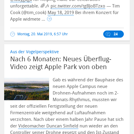
unforgettable. 🌈🎶
pic.twitter.com/tgBJoBTzxo
— Tim
Cook (@tim_cook)
May 18, 2019
Bei ihrem Konzert für
Apple widmete ...
Montag, 20. Mai 2019, 6:57 Uhr
24
Aus der Vogelperspektive
Nach 6 Monaten: Neues Überflug-
Video zeigt Apple Park von oben
Gab es während der Bauphase des
neuen Apple Campus neue
Drohnen-Aufnahmen noch im 2-
Monats-Rhythmus, mussten wir
seit der offiziellen Fertigstellung der neuen
Firmenzentrale weitgehend auf Luftaufnahmen
verzichten.
Nach über einem halben Jahr Pause hat sich
der
Videomacher Duncan Sinfield
nun wieder an den
Controller seiner Drohne gesetzt und den Ist-Zustand