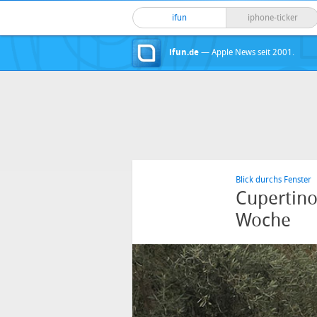
ifun
iphone-ticker
ifun.de
— Apple News seit 2001.
Blick durchs Fenster
Cupertino
Woche