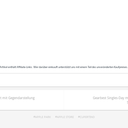
Artikel enthält Affiliate-Links. Wer darüber einkauft unterstützt uns mit einem Teil des unveränderten Kaufpreises
rt mit Gegendarstellung
Gearbest Singles-Day m
APPLE PARK
APPLE STORE
CUPERTINO