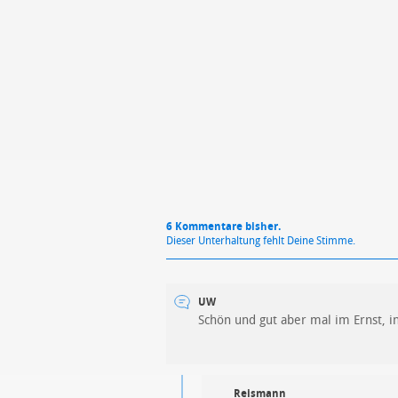
Mit Absendung stimmst du unse
6 Kommentare bisher.
Dieser Unterhaltung fehlt Deine Stimme.
UW
Schön und gut aber mal im Ernst, in
Reismann