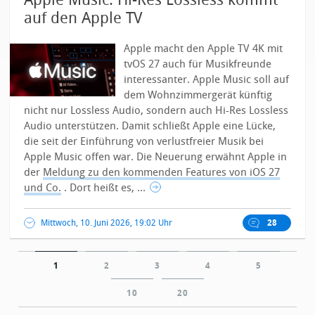
Apple Music: Hi-Res Lossless kommt
auf den Apple TV
Apple macht den Apple TV 4K mit
tvOS 27 auch für Musikfreunde
interessanter. Apple Music soll auf
dem Wohnzimmergerät künftig
nicht nur Lossless Audio, sondern auch Hi-Res Lossless
Audio unterstützen. Damit schließt Apple eine Lücke,
die seit der Einführung von verlustfreier Musik bei
Apple Music offen war.
Die Neuerung erwähnt Apple in
der
Meldung zu den kommenden Features von iOS 27
und Co.
. Dort heißt es, ...
Mittwoch, 10. Juni 2026, 19:02 Uhr
28
1
2
3
4
5
10
20