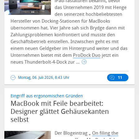
iPad-Tastaturen bekannt, bevor
das Unternehmen 2019 mit Henge
den seinerzeit hochbeliebtesten
Hersteller von Docking-Stationen für MacBooks
übernommen hat. Vier Jahre sah sich Brydge dann mit
Zahlungsproblemen konfrontiert und musste den
Geschäftsbetrieb einstellen. Inzwischen geht es mit
einem neuen Geldgeber im Hintergrund weiter und das
Unternehmen bietet mit dem
ProDock Duo
jetzt ein
neues Thunderbolt-4-Dock zur ...
Montag, 06. Juli 2026, 8:43 Uhr
11
Eingriff aus ergonomischen Gründen
MacBook mit Feile bearbeitet:
Designer glättet Gehäusekanten
selbst
Der Blogeintrag „
On filing the