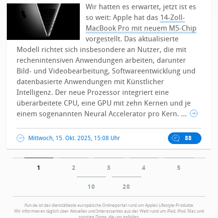
Wir hatten es erwartet, jetzt ist es
so weit: Apple hat das
14-Zoll-
MacBook Pro mit neuem M5-Chip
vorgestellt. Das aktualisierte
Modell richtet sich insbesondere an Nutzer, die mit
rechenintensiven Anwendungen arbeiten, darunter
Bild- und Videobearbeitung, Softwareentwicklung und
datenbasierte Anwendungen mit Künstlicher
Intelligenz.
Der neue Prozessor integriert eine
überarbeitete CPU, eine GPU mit zehn Kernen und je
einem sogenannten Neural Accelerator pro Kern. ...
Mittwoch, 15. Okt. 2025, 15:08 Uhr
88
1
2
3
4
5
10
20
ifun.de ist das dienstälteste europäische Onlineportal rund um Apples Lifestyle-Produkte.
Wir informieren täglich über Aktuelles und Interessantes aus der Welt rund um iPad, iPod, Mac und
sonstige Dinge, die uns gefallen.