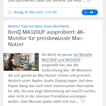
zum optimierten Laden der Batterie. Die neue ...
Montag, 30. März 2026, 12:07 Uhr
49
Monitor-Tipp mit Nano-Gloss-Oberfläche
BenQ MA320UP ausprobiert: 4K-
Monitor für preisbewusste Mac-
Nutzer
Als BenQ im Januar
die Modelle
MA270UP und MA320UP
vorgestellt hat, war die
Stoßrichtung klar: 4K-Monitore,
die sich gezielt an Mac-Nutzer richten und preislich
deutlich unter Apples Studio Display liegen. Auf dem
Papier klang das nach einer interessanten Alternative
für alle, die eine enge Abstimmung auf macOS suchen,
aber nicht in der obersten Preisklasse einsteigen
wollen.
Zwei Monate später stellt sich nun ...