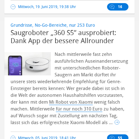
Mittwoch, 19. Juni 2019, 19:38 Uhr
16
Grundrisse, No-Go-Bereiche, nur 253 Euro
Saugroboter „360 S5“ ausprobiert:
Dank App der bessere Allrounder
Nach mittlerweile fast zehn
ausführlichen Auseinandersetzung
mit unterschiedlichen Roboter-
Saugern am Markt dürftet ihr
unsere stets wiederkehrende Empfehlung für Genre-
Einsteiger bereits kennen: Wer gerade dabei ist sich in
die Welt der autonomen Haushaltshilfen vorzutasten,
der kann mit dem
Mi Robot von Xiaomi
wenig falsch
machen.
Mittlerweile
für nur noch 310 Euro
zu haben,
auf Wunsch sogar mit Zustellung am nächsten Tag,
lässt sich das erfolgreichste Xiaomi-Modell als ...
Mittwoch, 05. Juni 2019, 18:41 Uhr
55