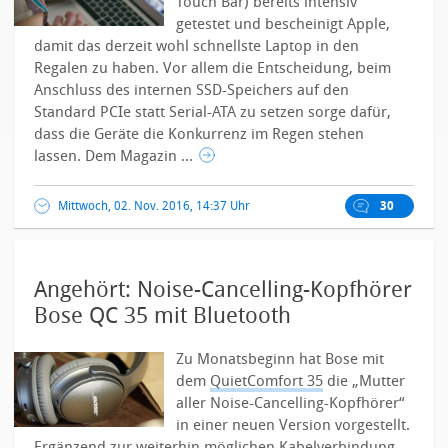
Touch Bar) bereits intensiv
getestet und bescheinigt Apple,
damit das derzeit wohl schnellste Laptop in den
Regalen zu haben. Vor allem die Entscheidung, beim
Anschluss des internen SSD-Speichers auf den
Standard PCIe statt Serial-ATA zu setzen sorge dafür,
dass die Geräte die Konkurrenz im Regen stehen
lassen.
Dem Magazin ...
Mittwoch, 02. Nov. 2016, 14:37 Uhr
30
Angehört: Noise-Cancelling-Kopfhörer
Bose QC 35 mit Bluetooth
Zu Monatsbeginn hat Bose mit
dem
QuietComfort 35
die „Mutter
aller Noise-Cancelling-Kopfhörer“
in einer neuen Version vorgestellt.
Ergänzend zur weiterhin möglichen Kabelverbindung