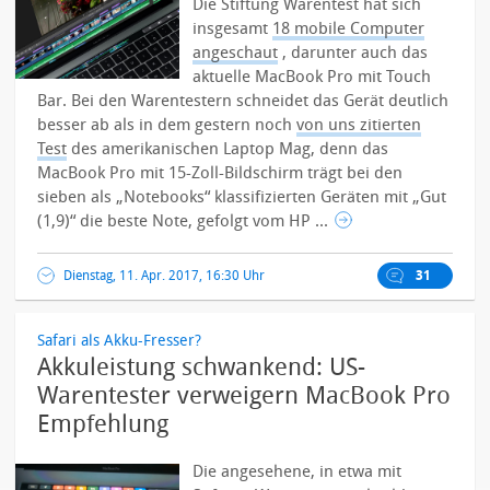
Die Stiftung Warentest hat sich
insgesamt
18 mobile Computer
angeschaut
, darunter auch das
aktuelle MacBook Pro mit Touch
Bar. Bei den Warentestern schneidet das Gerät deutlich
besser ab als in dem gestern noch
von uns zitierten
Test
des amerikanischen Laptop Mag, denn das
MacBook Pro mit 15-Zoll-Bildschirm trägt bei den
sieben als „Notebooks“ klassifizierten Geräten mit „Gut
(1,9)“ die beste Note, gefolgt vom HP ...
Dienstag, 11. Apr. 2017, 16:30 Uhr
31
Safari als Akku-Fresser?
Akkuleistung schwankend: US-
Warentester verweigern MacBook Pro
Empfehlung
Die angesehene, in etwa mit