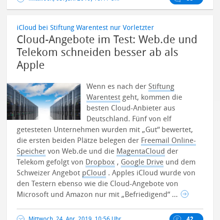
iCloud bei Stiftung Warentest nur Vorletzter
Cloud-Angebote im Test: Web.de und
Telekom schneiden besser ab als
Apple
Wenn es nach der
Stiftung
Warentest
geht, kommen die
besten Cloud-Anbieter aus
Deutschland. Fünf von elf
getesteten Unternehmen wurden mit „Gut“ bewertet,
die ersten beiden Plätze belegen der
Freemail Online-
Speicher
von Web.de und die
MagentaCloud
der
Telekom gefolgt von
Dropbox
,
Google Drive
und dem
Schweizer Angebot
pCloud
. Apples iCloud wurde von
den Testern ebenso wie die Cloud-Angebote von
Microsoft und Amazon nur mit „Befriedigend“ ...
Mittwoch, 24. Apr. 2019, 10:56 Uhr
42