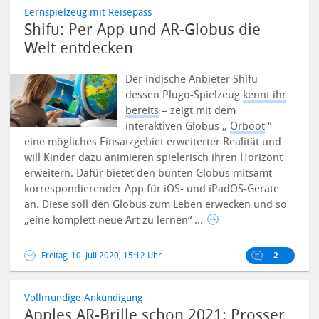
Lernspielzeug mit Reisepass
Shifu: Per App und AR-Globus die
Welt entdecken
Der indische Anbieter Shifu –
dessen Plugo-Spielzeug
kennt ihr
bereits
– zeigt mit dem
interaktiven Globus „
Orboot
“
eine mögliches Einsatzgebiet erweiterter Realität und
will Kinder dazu animieren spielerisch ihren Horizont
erweitern.
Dafür bietet den bunten Globus mitsamt
korrespondierender App für iOS- und iPadOS-Geräte
an. Diese soll den Globus zum Leben erwecken und so
„eine komplett neue Art zu lernen“ ...
Freitag, 10. Juli 2020, 15:12 Uhr
2
Vollmundige Ankündigung
Apples AR-Brille schon 2021: Prosser