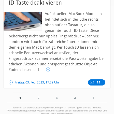
ID-Taste deaktivieren
Auf aktuellen MacBook-Modellen
befindet sich in der Ecke rechts
oben auf der Tastatur, die so
genannte Touch-ID-Taste. Diese
beherbergt nicht nur Apples Fingerabdruck-Scanner,
sondern wird auch für zahlreiche Interaktionen mit
dem eigenen Mac benötigt.
Per Touch ID lassen sich
schnelle Benutzerwechsel anstoßen, der
Fingerabdruck-Scanner ersetzt die Passworteingabe bei
etlichen Aktionen und entsperrt geschützte Objekte.
Zudem lassen sich ...
Freitag, 03. Feb. 2023, 17:29 Uhr
15
1
2
3
4
5
ifun.de ist das dienstälteste europäische Onlineportal rund um Apples Lifestyle-Produkte.
Wir informieren täglich über Aktuelles und Interessantes aus der Welt rund um iPad, iPod, Mac und
sonstige Dinge, die uns gefallen.