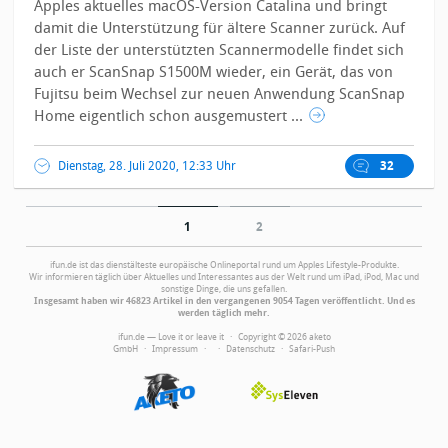
Apples aktuelles macOS-Version Catalina und bringt
damit die Unterstützung für ältere Scanner zurück. Auf
der Liste der unterstützten Scannermodelle findet sich
auch er ScanSnap S1500M wieder, ein Gerät, das von
Fujitsu beim Wechsel zur neuen Anwendung ScanSnap
Home eigentlich schon ausgemustert ...
Dienstag, 28. Juli 2020, 12:33 Uhr
32
1
2
ifun.de ist das dienstälteste europäische Onlineportal rund um Apples Lifestyle-Produkte.
Wir informieren täglich über Aktuelles und Interessantes aus der Welt rund um iPad, iPod, Mac und
sonstige Dinge, die uns gefallen.
Insgesamt haben wir 46823 Artikel in den vergangenen 9054 Tagen veröffentlicht. Und es
werden täglich mehr.
ifun.de — Love it or leave it · Copyright © 2026 aketo
GmbH ·
Impressum
·
·
Datenschutz
·
Safari-Push