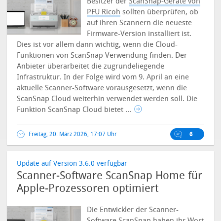
Besitzer der
ScanSnap-Geräte von
PFU Ricoh
sollten überprüfen, ob
auf ihren Scannern die neueste
Firmware-Version installiert ist.
Dies ist vor allem dann wichtig, wenn die Cloud-
Funktionen von ScanSnap Verwendung finden. Der
Anbieter überarbeitet die zugrundeliegende
Infrastruktur. In der Folge wird vom 9. April an eine
aktuelle Scanner-Software vorausgesetzt, wenn die
ScanSnap Cloud weiterhin verwendet werden soll. Die
Funktion ScanSnap Cloud bietet ...
Freitag, 20. März 2026, 17:07 Uhr
6
Update auf Version 3.6.0 verfügbar
Scanner-Software ScanSnap Home für
Apple-Prozessoren optimiert
Die Entwickler der Scanner-
Software
ScanSnap
haben ihr Wort