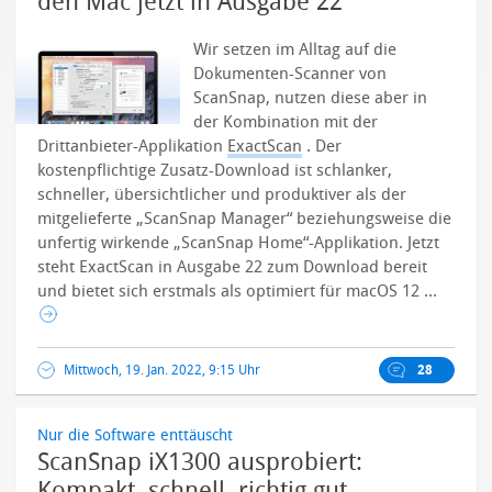
den Mac jetzt in Ausgabe 22
Wir setzen im Alltag auf die
Dokumenten-Scanner von
ScanSnap, nutzen diese aber in
der Kombination mit der
Drittanbieter-Applikation
ExactScan
. Der
kostenpflichtige Zusatz-Download ist schlanker,
schneller, übersichtlicher und produktiver als der
mitgelieferte „ScanSnap Manager“ beziehungsweise die
unfertig wirkende „ScanSnap Home“-Applikation. Jetzt
steht ExactScan in Ausgabe 22 zum Download bereit
und bietet sich erstmals als optimiert für macOS 12 ...
Mittwoch, 19. Jan. 2022, 9:15 Uhr
28
Nur die Software enttäuscht
ScanSnap iX1300 ausprobiert:
Kompakt, schnell, richtig gut