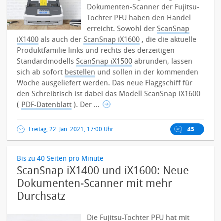
Dokumenten-Scanner der Fujitsu-
Tochter PFU haben den Handel
erreicht. Sowohl der
ScanSnap
iX1400
als auch der
ScanSnap iX1600
, die die aktuelle
Produktfamilie links und rechts des derzeitigen
Standardmodells
ScanSnap iX1500
abrunden, lassen
sich ab sofort
bestellen
und sollen in der kommenden
Woche ausgeliefert werden.
Das neue Flaggschiff für
den Schreibtisch ist dabei das Modell ScanSnap iX1600
(
PDF-Datenblatt
). Der ...
Freitag, 22. Jan. 2021, 17:00 Uhr
45
Bis zu 40 Seiten pro Minute
ScanSnap iX1400 und iX1600: Neue
Dokumenten-Scanner mit mehr
Durchsatz
Die Fujitsu-Tochter
PFU
hat mit