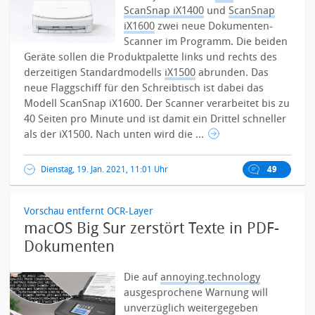
ScanSnap iX1400
und
ScanSnap
iX1600
zwei neue Dokumenten-
Scanner im Programm. Die beiden
Geräte sollen die Produktpalette links und rechts des
derzeitigen Standardmodells
iX1500
abrunden.
Das
neue Flaggschiff für den Schreibtisch ist dabei das
Modell ScanSnap iX1600. Der Scanner verarbeitet bis zu
40 Seiten pro Minute und ist damit ein Drittel schneller
als der iX1500. Nach unten wird die ...
Dienstag, 19. Jan. 2021, 11:01 Uhr
49
Vorschau entfernt OCR-Layer
macOS Big Sur zerstört Texte in PDF-
Dokumenten
Die auf
annoying.technology
ausgesprochene Warnung will
unverzüglich weitergegeben