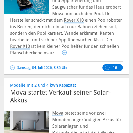
und App-Steuerung und
Saugwischer für das Haus erobert
Mova nun auch den Pool. Der
Hersteller schickt mit dem
Rover X10
einen Poolroboter
ins Becken, der nicht einfach nur Bahnen ziehen soll,
sondern den Pool kartiert, Wände erklimmt, Kanten
bearbeitet und sich per App überwachen lässt.
Der
Rover X10
ist kein kleiner Poolhelfer für den schnellen
Planschbeckeneinsatz. ...
Samstag, 04. Juli 2026, 8:35 Uhr
16
Modelle mit 2 und 4 kWh Kapazität
Mova startet Verkauf seiner Solar-
Akkus
Mova
bietet seine vor zwei
Monaten angekündigten Akkus für
Solaranlagen und
Balkonkraftwerke jetzt teilweise