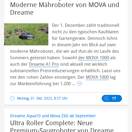
Moderne Mähroboter von MOVA und
Dreame
Der 1. Dezember zählt traditionell
nicht zu den typischen Kaufdaten
für Gartengeräte. Dennoch lohnt
in diesem Jahr ein Blick auf zwei
moderne Mähroboter, die wir auf ifun.de im Laufe des
Sommers getestet haben. Sowohl
der MOVA 1000
als
auch der
Dreame A1 Pro
sind aktuell mit wirklich
substanziellen Preisreduzierungen erhältlich.
Lasst uns
mit den rohen Zahlen einsteigen: Der
MOVA 1000
lag
zur Markteinführung bei 1.200 ...
Montag, 01. Dez. 2025, 8:57 Uhr
17
Dreame Aqua10 und Mova Z60 ab September
Ultra Roller Complete: Neue
Premium-Saugroboter von Dreame