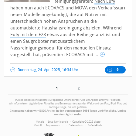
Reinigungsgeräten:
Nach Eufy
haben nun auch ECOVACS und MOVA den Verkaufsstart
neuer Modelle angekündigt, die auf Nutzer mit
unterschiedlich hohen Ansprüchen an die
automatisierte Haushaltsreinigung abzielen.
Während
Eufy mit dem E28
etwas aus der Reihe getanzt ist und
einen Saugroboter mit zusätzlichem
Nassreinigungsmodul für den manuellen Einsatz
vorgestellt hat, präsentiert ECOVACS mit ...
Donnerstag, 24. Apr. 2025, 16:34 Uhr
9
1
2
ifun.de ist das dienstälteste europäische Onlineportal rund um Apples Lifestyle-Produkte.
Wir informieren täglich über Aktuelles und Interessantes aus der Welt rund um iPad, iPod, Mac und
sonstige Dinge, die uns gefallen.
Insgesamt haben wir 46826 Artikel in den vergangenen 9054 Tagen veröffentlicht. Und es
werden täglich mehr.
ifun.de — Love it or leave it · Copyright © 2026 aketo
GmbH ·
Impressum
·
·
Datenschutz
·
Safari-Push