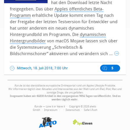
hat den Download letzte Nacht
freigegeben. Das über
Apples öffentliches Beta-
Programm
erhältliche Update kommt einen Tag nach
der Freigabe der letzten Testversion für Entwickler und
hat unter anderem ein neues dynamisches
Hintergrundbild im Programm.
Die
dynamischen
Hintergrundbilder
von macOS Mojave lassen sich über
die Systemsteuerung „Schreibtisch &
Bildschirmschoner“ aktivieren und verändern sich ...
Mittwoch, 18. Juli 2018, 7:00 Uhr
5
ifun.de ist das dienstälteste europäische Onlineportal rund um Apples Lifestyle-Produkte.
Wir informieren täglich über Aktuelles und Interessantes aus der Welt rund um iPad, iPod, Mac und
sonstige Dinge, die uns gefallen.
Insgesamt haben wir 46830 Artikel in den vergangenen 9056 Tagen veröffentlicht. Und es
werden täglich mehr.
ifun.de — Love it or leave it · Copyright © 2026 aketo
GmbH ·
Impressum
·
·
Datenschutz
·
Safari-Push