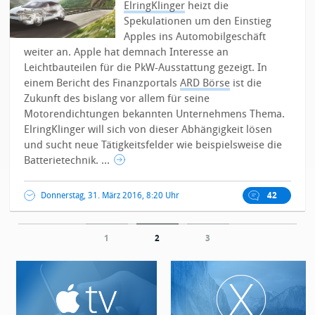
ElringKlinger
heizt die
Spekulationen um den Einstieg
Apples ins Automobilgeschäft
weiter an. Apple hat demnach Interesse an
Leichtbauteilen für die PkW-Ausstattung gezeigt.
In
einem Bericht des Finanzportals
ARD Börse
ist die
Zukunft des bislang vor allem für seine
Motorendichtungen bekannten Unternehmens Thema.
ElringKlinger will sich von dieser Abhängigkeit lösen
und sucht neue Tätigkeitsfelder wie beispielsweise die
Batterietechnik. ...
Donnerstag, 31. März 2016, 8:20 Uhr
42
1
2
3