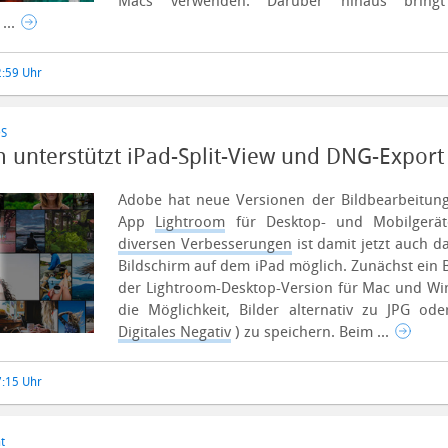
Macs verwenden. Darüber hinaus brin
...
2:59 Uhr
OS
 unterstützt iPad-Split-View und DNG-Export
Adobe hat neue Versionen der Bildbearbeitung
App
Lightroom
für Desktop- und Mobilgeräte
diversen Verbesserungen
ist damit jetzt auch d
Bildschirm auf dem iPad möglich. Zunächst ein 
der Lightroom-Desktop-Version für Mac und Wi
die Möglichkeit, Bilder alternativ zu JPG o
Digitales Negativ
) zu speichern. Beim ...
7:15 Uhr
t