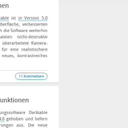
onen
table
ist
in Version 5.0
berfläche, verbesserten
h die Software weiterhin
eien nicht-destruktiv
 überarbeitete Kamera-
für eine realistischere
neues, kontrastreiches
11 Kommentare
Funktionen
ungssoftware Darktable
4.6
gehoben und liefern
erungen aus.
Die neue