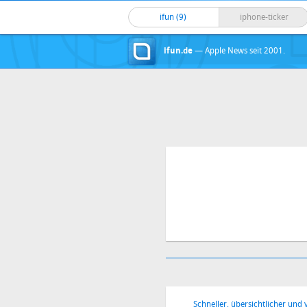
ifun (9)
iphone-ticker
ifun.de
— Apple News seit 2001.
Schneller, übersichtlicher und v