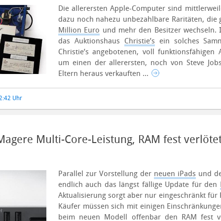
Die allerersten Apple-Computer sind mittlerwe
dazu noch nahezu unbezahlbare Raritäten, die 
Million Euro
und mehr den Besitzer wechseln. 
das Auktionshaus
Christie’s
ein solches Samm
Christie’s angebotenen, voll funktionsfähigen
um einen der allerersten, noch von Steve Job
Eltern heraus verkauften ...
12:42 Uhr
agere Multi-Core-Leistung, RAM fest verlötet
Parallel zur Vorstellung der
neuen iPads
und d
endlich auch das längst fällige Update für den
Aktualisierung sorgt aber nur eingeschränkt für
Käufer müssen sich mit einigen Einschränkunge
beim neuen Modell offenbar den RAM fest ve