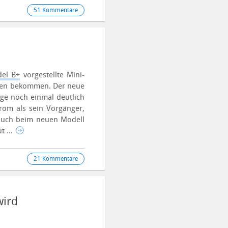
51 Kommentare
el B+
vorgestellte Mini-
chen bekommen. Der neue
nge noch einmal deutlich
rom als sein Vorgänger,
auch beim neuen Modell
t ...
21 Kommentare
wird