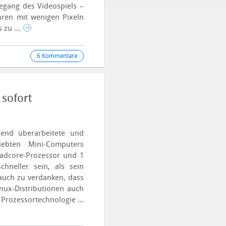
degang des Videospiels –
hren mit wenigen Pixeln
 zu ...
6 Kommentare
sofort
end überarbeitete und
liebten Mini-Computers
uadcore-Prozessor und 1
hneller sein, als sein
auch zu verdanken, dass
nux-Distributionen auch
 Prozessortechnologie ...