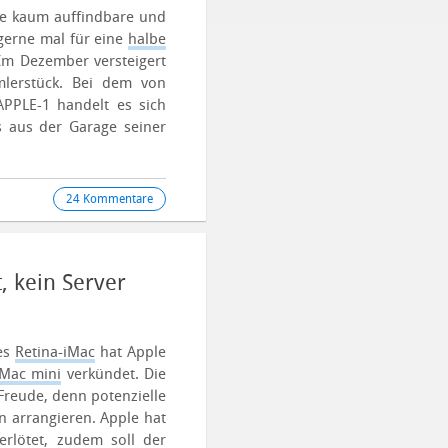
ile kaum auffindbare und
gerne mal für eine
halbe
Im Dezember versteigert
lerstück.
Bei dem von
 APPLE-1 handelt es sich
s aus der Garage seiner
24 Kommentare
, kein Server
es
Retina-iMac
hat Apple
Mac mini
verkündet. Die
 Freude, denn potenzielle
n arrangieren. Apple hat
rlötet, zudem soll der