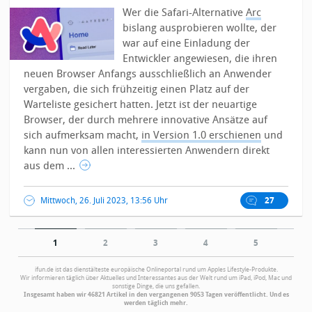
Wer die Safari-Alternative
Arc
bislang ausprobieren wollte, der
war auf eine Einladung der
Entwickler angewiesen, die ihren
neuen Browser Anfangs ausschließlich an Anwender
vergaben, die sich frühzeitig einen Platz auf der
Warteliste gesichert hatten.
Jetzt ist der neuartige
Browser, der durch mehrere innovative Ansätze auf
sich aufmerksam macht,
in Version 1.0 erschienen
und
kann nun von allen interessierten Anwendern direkt
aus dem ...
Mittwoch, 26. Juli 2023, 13:56 Uhr
27
1
2
3
4
5
ifun.de ist das dienstälteste europäische Onlineportal rund um Apples Lifestyle-Produkte.
Wir informieren täglich über Aktuelles und Interessantes aus der Welt rund um iPad, iPod, Mac und
sonstige Dinge, die uns gefallen.
Insgesamt haben wir 46821 Artikel in den vergangenen 9053 Tagen veröffentlicht. Und es
werden täglich mehr.