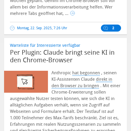
Wochen geplant.
Gemini im Chrome-Browser soll vor
allem bei der Informationsverarbeitung helfen. Wer
mehrere Tabs geöffnet hat, ...
Montag, 22. Sep. 2025, 7:26 Uhr
2
Warteliste für Interessierte verfügbar
Per Plugin: Claude bringt seine KI in
den Chrome-Browser
Anthropic
hat begonnen
, seinen
KI-Assistenten Claude
direkt in
den Browser zu bringen
. Mit einer
Chrome-Erweiterung sollen
ausgewählte Nutzer testen können, wie sich die KI in
alltäglichen Aufgaben verhält, wenn sie Zugriff auf
Webseiten und Formulare erhält.
Der Testlauf ist auf
1.000 Teilnehmer des Max-Tarifs beschränkt. Ziel ist es,
Erfahrungen mit realen Nutzungsszenarien zu sammeln
und gleichzeitig Sicherheitsmaßnahmen zu erproben.