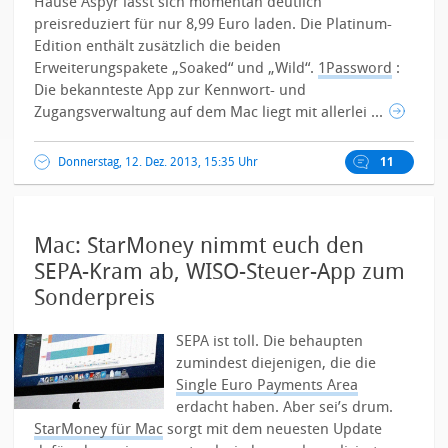
Hause Aspyr lässt sich momentan deutlich
preisreduziert für nur 8,99 Euro laden. Die Platinum-
Edition enthält zusätzlich die beiden
Erweiterungspakete „Soaked“ und „Wild“.
1Password
:
Die bekannteste App zur Kennwort- und
Zugangsverwaltung auf dem Mac liegt mit allerlei ...
Donnerstag, 12. Dez. 2013, 15:35 Uhr
11
Mac: StarMoney nimmt euch den
SEPA-Kram ab, WISO-Steuer-App zum
Sonderpreis
SEPA ist toll. Die behaupten
zumindest diejenigen, die die
Single Euro Payments Area
erdacht haben. Aber sei’s drum.
StarMoney für Mac
sorgt mit dem neuesten Update