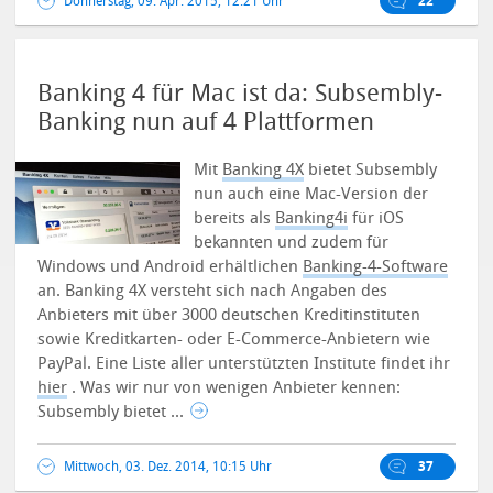
Donnerstag, 09. Apr. 2015, 12:21 Uhr
22
Banking 4 für Mac ist da: Subsembly-
Banking nun auf 4 Plattformen
Mit
Banking 4X
bietet Subsembly
nun auch eine Mac-Version der
bereits als
Banking4i
für iOS
bekannten und zudem für
Windows und Android erhältlichen
Banking-4-Software
an.
Banking 4X versteht sich nach Angaben des
Anbieters mit über 3000 deutschen Kreditinstituten
sowie Kreditkarten- oder E-Commerce-Anbietern wie
PayPal. Eine Liste aller unterstützten Institute findet ihr
hier
. Was wir nur von wenigen Anbieter kennen:
Subsembly bietet ...
Mittwoch, 03. Dez. 2014, 10:15 Uhr
37