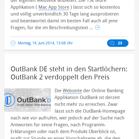
der eigenen Webseite anbieten.
Die 15€ teure
Applikation (
Mac App Store
) lässt sich so kostenlos
und völlig unverbindlich 30 Tage lang ausprobieren
und beantwortet damit im besten Fall auch all jene
Fragen, für die im Beschreibungstext ...
Montag, 16. Juni 2014, 13:08 Uhr
23
OutBank DE steht in den Startlöchern:
OutBank 2 verdoppelt den Preis
Die
Webseite
der Online Banking
Applikation OutBank ist derzeit
nicht mehr zu erreichen. Zwar
lässt sich die OutBank-Homepage
nach wie vor aufrufen, wer jedoch auf der Suche nach
Antworten für seine Fragen, nach Programm-
Erklärungen oder nach dem Produkt-Überblick ist,
prallt zur Stunde an einer Vorschaltseite ab, die den