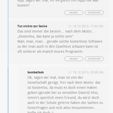
App, sagen wir mal, im Vergleich mit Apps die was
kosten?
MELDEN
ANTWORTEN
Tut nichts zur Sache
16.12.2013, 17:45 Uhr
Das sind immer die besten… nach dem Motto…
„Kostenlos, das kann ja nichts sein“
Man, man, man… gerade solche kostenlose Software
zu der man auch in den Quelltext schauen kann ist
oft sicherer als manch teures Programm.
MELDEN
ANTWORTEN
bombelbob
16.12.2013, 20:38 Uhr
Ok, sagen wir mal, man ist von der
Gesellschaft gerägt, frei nach dem Motto: das
ist kostenlos, da muss es doch einen Haken
geben (gerade bei so sensiblen Daten)! Also,
nimm’s sportlich mein Freund, du wirst doch
auch in der Schule gelernt haben die Sachen zu
hinterfragen und nich alles hinzunehmen…
hoffe ich doch ;)