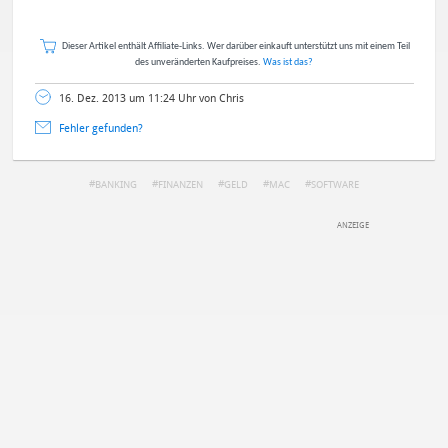
Dieser Artikel enthält Affiliate-Links. Wer darüber einkauft unterstützt uns mit einem Teil
des unveränderten Kaufpreises.
Was ist das?
16. Dez. 2013 um 11:24 Uhr von Chris
Fehler gefunden?
BANKING
FINANZEN
GELD
MAC
SOFTWARE
DEINE ANMERKUNG ZUM ARTIKEL
Mit Absendung stimmst du unseren
Datenschutzbestimmungen
zu