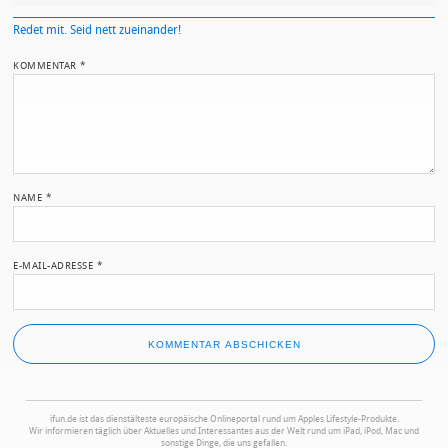
Redet mit. Seid nett zueinander!
KOMMENTAR
*
NAME
*
E-MAIL-ADRESSE
*
ifun.de ist das dienstälteste europäische Onlineportal rund um Apples Lifestyle-Produkte.
Wir informieren täglich über Aktuelles und Interessantes aus der Welt rund um iPad, iPod, Mac und
sonstige Dinge, die uns gefallen.