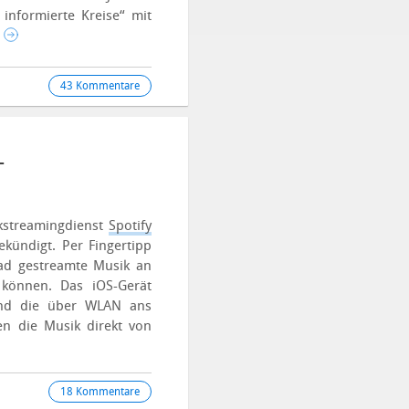
 informierte Kreise“ mit
.
43 Kommentare
-
kstreamingdienst
Spotify
ekündigt. Per Fingertipp
ad gestreamte Musik an
 können. Das iOS-Gerät
 und die über WLAN ans
n die Musik direkt von
18 Kommentare