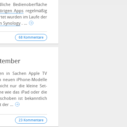
liche Bedienoberfläche
örigen Apps
regelmäßig
rtet wurden im Laufe der
n Synology
. ...
68 Kommentare
ptember
en in Sachen Apple TV
en neuen iPhone-Modelle
cht nur die kleine Set-
e wie das iPad oder die
schoben ist bekanntlich
 der ...
23 Kommentare