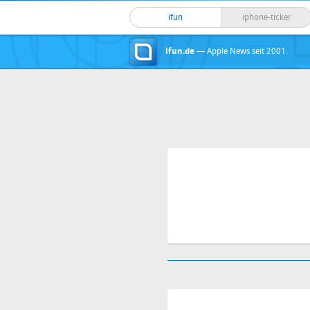
ifun
iphone-ticker
ifun.de
— Apple News seit 2001.