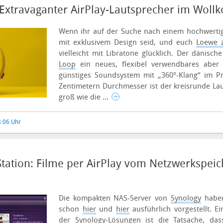
 Extravaganter AirPlay-Lautsprecher im Woll
Wenn ihr auf der Suche nach einem hochwertig
mit exklusivem Design seid, und euch
Loewe z
vielleicht mit Libratone glücklich. Der dänisch
Loop
ein neues, flexibel verwendbares aber 
günstiges Soundsystem mit „360°-Klang“ im 
Zentimetern Durchmesser ist der kreisrunde La
groß wie die ...
8:06 Uhr
tation: Filme per AirPlay vom Netzwerkspeic
Die kompakten NAS-Server von
Synology
haben 
schon
hier
und
hier
ausführlich vorgestellt. E
der Synology-Lösungen ist die Tatsache, da