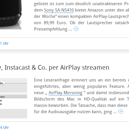
gelistet ist zum zum deutlich unattraktiveren P
dem
Sony SA-NS410
bietet Amazon unter den a
der Woche“ einen kompakten AirPlay-Lautsprech
von 89,99 Euro.
Ob der Lautsprecher tatsäch
Preisempfehlung ...
41 Uhr
y, Instacast & Co. per AirPlay streamen
Eine Leseranfrage erinnert uns an ein bereits
eingeführtes, aber wenig populäres Feature.
neue „
AirPlay Mirroring
“ und damit insbesonde
Bildschirm des Mac in HD-Qualität auf ein T
massiv beworben. Die Tatsache, dass man diese
für die Audioausgabe nutzen kann, ging ...
14 Uhr