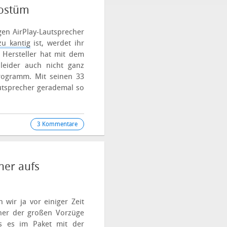
kostüm
en AirPlay-Lautsprecher
u kantig
ist, werdet ihr
e Hersteller hat mit dem
leider auch nicht ganz
Programm.
Mit seinen 33
utsprecher gerademal so
3 Kommentare
her aufs
wir ja vor einiger Zeit
iner der großen Vorzüge
ss es im Paket mit der