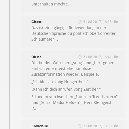
unterhalten möchte…
Ghost
31.08.2017, 16:18 Uhr
Das ist eine gängige Redewendung in der
Deutschen Sprache du politisch oberkorrekter
Schlaumeier…
Oh no!
31.08.2017, 16:41 Uhr
Die beiden Wörtchen „vong“ und „her“ geben
einfach eine meist eher sinnlose
Zusatzinformation wieder. Beispiele:
„Ich bin satt vong Hunger her.“
„Kann ich dich anrufen vong Zeit her?“
Erfunden von iwelchen „Internet Trendsettern“
und „Social-Media-Helden“ , Herr Kleingeist .
‚/,,
BrokenSkill
31.08.2017, 16:59 Uhr