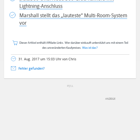
Lightning-Anschluss
Marshall stellt das „lauteste“ Multi-Room-System
vor
Dieser Artikel enthält Affiliate-Links. Wer darüber einkauft unterstützt uns mit einem Teil
des unveränderten Kaufpreises.
Was ist das?
31. Aug. 2017 um 15:03 Uhr von Chris
Fehler gefunden?
IFA
DEINE ANMERKUNG ZUM ARTIKEL