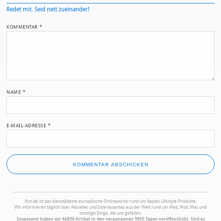
Redet mit. Seid nett zueinander!
KOMMENTAR
*
NAME
*
E-MAIL-ADRESSE
*
ifun.de ist das dienstälteste europäische Onlineportal rund um Apples Lifestyle-Produkte.
Wir informieren täglich über Aktuelles und Interessantes aus der Welt rund um iPad, iPod, Mac und
sonstige Dinge, die uns gefallen.
Insgesamt haben wir 46830 Artikel in den vergangenen 9055 Tagen veröffentlicht. Und es