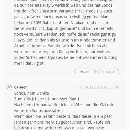
da nur der alte Play:5 wirklich weh und das hat Sonos
mit der after Shitstorm Variante ihres Trade Ins auch
ganz gut (wenn auch etwas unfreiwillig) gelöst. Man
bekommt 30% Rabatt auf den Neukauf und das alte
Gerät wird nicht „kaputt gemacht“ und kann ebenfalls
noch veräußert werden. Ich hoffe da auf recht günstige
Play:5 die ich dann als S1 Inseln im Kinderzimmer und
Arbeitszimmer aufstellen werde. Ist ja nicht so als
würden die ihren guten Klang verlieren, nur weil es
außer Sicherheits-Updates keine Softwareunterstützung
mehr dafür gibt.
MELDEN
ANTWORTEN
Caibron
19.03.2020, 11:56 Uhr
Sonos, nein Danke!
Zum Glück habe ich nur zwei Play 1.
Nach dem Umbau wollte ich das Whz. und die Kizi mit
weiteren Sonos ausstatten.
Wenn aber die Gefahr besteht, dass diese in ein paar
Jahren gar nicht mehr zu gebrauchen sind, kaufe ich
bestimmt keine weiteren! (Wäre ja i.o., wenn sie