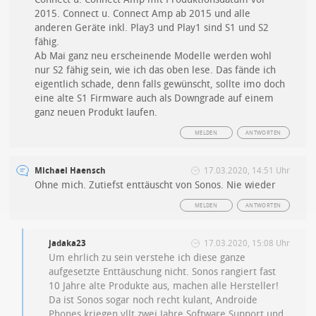
2015. Connect u. Connect Amp ab 2015 und alle
anderen Geräte inkl. Play3 und Play1 sind S1 und S2
fähig.
Ab Mai ganz neu erscheinende Modelle werden wohl
nur S2 fähig sein, wie ich das oben lese. Das fände ich
eigentlich schade, denn falls gewünscht, sollte imo doch
eine alte S1 Firmware auch als Downgrade auf einem
ganz neuen Produkt laufen.
MELDEN
ANTWORTEN
Michael Haensch
17.03.2020, 14:51 Uhr
Ohne mich. Zutiefst enttäuscht von Sonos. Nie wieder
MELDEN
ANTWORTEN
jadaka23
17.03.2020, 15:08 Uhr
Um ehrlich zu sein verstehe ich diese ganze
aufgesetzte Enttäuschung nicht. Sonos rangiert fast
10 Jahre alte Produkte aus, machen alle Hersteller!
Da ist Sonos sogar noch recht kulant, Androide
Phones kriegen vllt zwei Jahre Software Support und