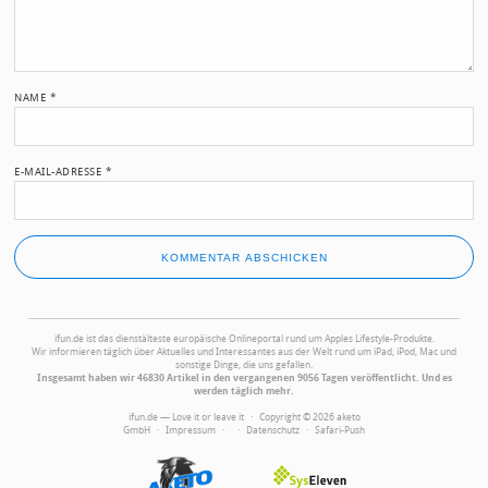
NAME
*
E-MAIL-ADRESSE
*
ifun.de ist das dienstälteste europäische Onlineportal rund um Apples Lifestyle-Produkte.
Wir informieren täglich über Aktuelles und Interessantes aus der Welt rund um iPad, iPod, Mac und
sonstige Dinge, die uns gefallen.
Insgesamt haben wir 46830 Artikel in den vergangenen 9056 Tagen veröffentlicht. Und es
werden täglich mehr.
ifun.de — Love it or leave it · Copyright © 2026 aketo
GmbH ·
Impressum
·
·
Datenschutz
·
Safari-Push