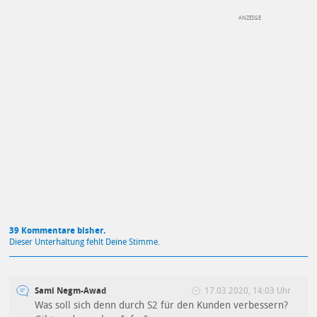
DEINE ANMERKUNG ZUM ARTIKEL
Mit Absendung stimmst du unseren
Datenschutzbestimmungen
zu
39 Kommentare bisher.
Dieser Unterhaltung fehlt Deine Stimme.
Sami Negm-Awad
17.03.2020, 14:03 Uhr
Was soll sich denn durch S2 für den Kunden verbessern?