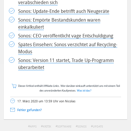
verabschieden sich
Sonos: Update-Ende betrifft auch Neugeräte
Sonos: Empörte Bestandskunden waren
einkalkuliert
Sonos: CEO veröffentlicht vage Entschuldigung
Spätes Einsehen: Sonos verzichtet auf Recycling-
Modus
Sonos: Version 11 startet, Trade Up-Programm
überarbeitet
Dieser Artikel enthält Affiliate-Links. Wer darüber einkauft unterstützt uns mit einem Teil
des unveränderten Kaufpreises.
Was ist das?
17. März 2020 um 13:59 Uhr von Nicolas
Fehler gefunden?
APPS
KRITIK
SOFTWARE
SONOS
UPDATE