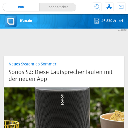
ifun
iphone-ticker
ifun.de
46 830 Artikel
Neues System ab Sommer
Sonos S2: Diese Lautsprecher laufen mit
der neuen App