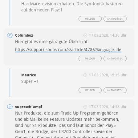
Hardwarerevision erhalten. Die Symfonisk basieren
auf den neuen Play:1
MELDEN
ANTWORTEN
Columbox
17.03.2020, 14:36 Uhr
Hier gibt es eine ganz gute Übersicht
https://support.sonos.com/s/article/4786?language=de
MELDEN
ANTWORTEN
Maurice
17.03.2020, 15:35 Uhr
Super +1
MELDEN
ANTWORTEN
superschlumpf
17.03.2020, 14:38 Uhr
Nur Produkte, die zum Trade Up Programm gehören
und ab Mai keine Feature Updates mehr bekommen,
sind nur S1 Produkte. Das sind laut Sonos der Play5
Gen1, die Bridge, der CR200 Controller sowie der
Connect u. Connect Amp mit Produktionsdatum vor