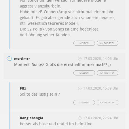
von Sonos um den Verkauf für neuere Modelle
aggressiv anzukurbeln.
Habe mir zB ConnectAmp vor nicht mal einem Jahr
gekauft. Es gab aber gerade auch schon ein neueres,
ntrl wesentlich teureres Modell.
Die S2 Politik von Sonos ist eine bodenlose
Verhöhnung seiner Kunden
MELDEN
ANTWORTEN
mortimer
17.03.2020, 14:06 Uhr
Moment. Sonos? Gibt’s die ernsthaft immer noch!? ;)
MELDEN
ANTWORTEN
Flix
17.03.2020, 15:09 Uhr
Sollte das lustig sein ?
MELDEN
ANTWORTEN
Banglabangla
17.03.2020, 22:24 Uhr
besser als bose und teufel im heimkino