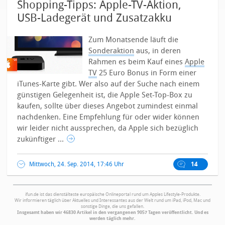
Shopping-Tipps: Apple-TV-Aktion,
USB-Ladegerät und Zusatzakku
Zum Monatsende läuft die
Sonderaktion
aus, in deren
Rahmen es beim Kauf eines
Apple
TV
25 Euro Bonus in Form einer
iTunes-Karte gibt. Wer also auf der Suche nach einem
günstigen Gelegenheit ist, die Apple Set-Top-Box zu
kaufen, sollte über dieses Angebot zumindest einmal
nachdenken. Eine Empfehlung für oder wider können
wir leider nicht aussprechen, da Apple sich bezüglich
zukünftiger ...
Mittwoch, 24. Sep. 2014, 17:46 Uhr
14
ifun.de ist das dienstälteste europäische Onlineportal rund um Apples Lifestyle-Produkte.
Wir informieren täglich über Aktuelles und Interessantes aus der Welt rund um iPad, iPod, Mac und
sonstige Dinge, die uns gefallen.
Insgesamt haben wir 46830 Artikel in den vergangenen 9057 Tagen veröffentlicht. Und es
werden täglich mehr.