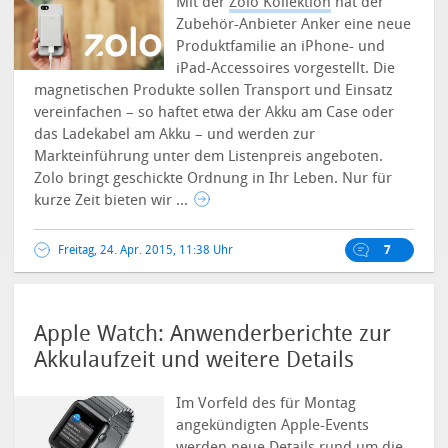
Mit der
Zolo Kollektion
hat der
Zubehör-Anbieter Anker eine neue
Produktfamilie an iPhone- und
iPad-Accessoires vorgestellt.
Die
magnetischen Produkte sollen Transport und Einsatz
vereinfachen – so haftet etwa der Akku am Case oder
das Ladekabel am Akku – und werden zur
Markteinführung unter dem Listenpreis angeboten.
Zolo bringt geschickte Ordnung in Ihr Leben. Nur für
kurze Zeit bieten wir ...
Freitag, 24. Apr. 2015, 11:38 Uhr
7
Apple Watch: Anwenderberichte zur
Akkulaufzeit und weitere Details
Im Vorfeld des für Montag
angekündigten Apple-Events
werden neue Details rund um die