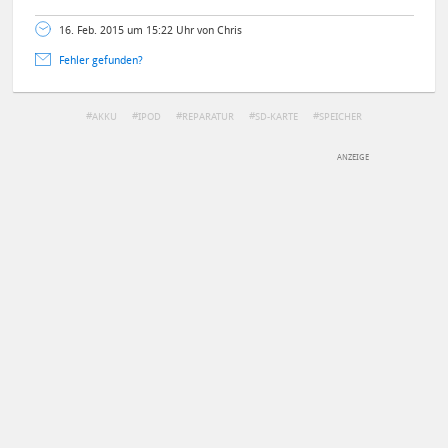
16. Feb. 2015 um 15:22 Uhr von Chris
Fehler gefunden?
AKKU
IPOD
REPARATUR
SD-KARTE
SPEICHER
DEINE ANMERKUNG ZUM ARTIKEL
Mit Absendung stimmst du unseren
Datenschutzbestimmungen
zu