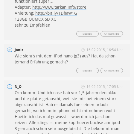
funktioniert super…
Adapter:
http://www.tarkan.info/store
Anleitung:
http://bit.ly/1DhaW1G
128GB QUMOX SD XC
sehr zu Empfehlen
MELDEN
ANTWORTEN
Janis
16.02.2015, 16:54 Uhr
Wie sieht’s mit dem iPod nano (g3) aus? Hat da schon
jemand Erfahrung gemacht?
MELDEN
ANTWORTEN
N_O
16.02.2015, 17:05 Uhr
Och komm. Und ich nase hab vor 1,5 jahren den akku
und die platte getauscht, weil sie mir bei einem sturz
abgerauscht ist. Hab es damals fuer einen urlaub
gemacht, wo ich mein iphone nicht mitnehmen wollt.
Haette ich das mal gewusst….wuerd mich ja schon
reizen. Allerdings ist meine kopfhoererbuchse am ipod
3 gen auch schon sehr ausgelutscht. Die bekommt man