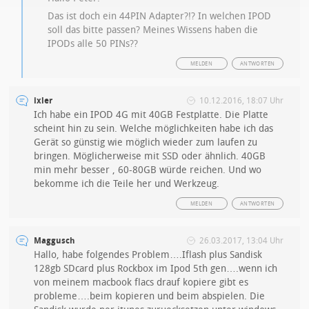
Das ist doch ein 44PIN Adapter?!? In welchen IPOD
soll das bitte passen? Meines Wissens haben die
IPODs alle 50 PINs??
MELDEN
ANTWORTEN
ixler
10.12.2016, 18:07 Uhr
Ich habe ein IPOD 4G mit 40GB Festplatte. Die Platte
scheint hin zu sein. Welche möglichkeiten habe ich das
Gerät so günstig wie möglich wieder zum laufen zu
bringen. Möglicherweise mit SSD oder ähnlich. 40GB
min mehr besser , 60-80GB würde reichen. Und wo
bekomme ich die Teile her und Werkzeug.
MELDEN
ANTWORTEN
Maggusch
26.03.2017, 13:04 Uhr
Hallo, habe folgendes Problem….Iflash plus Sandisk
128gb SDcard plus Rockbox im Ipod 5th gen….wenn ich
von meinem macbook flacs drauf kopiere gibt es
probleme….beim kopieren und beim abspielen. Die