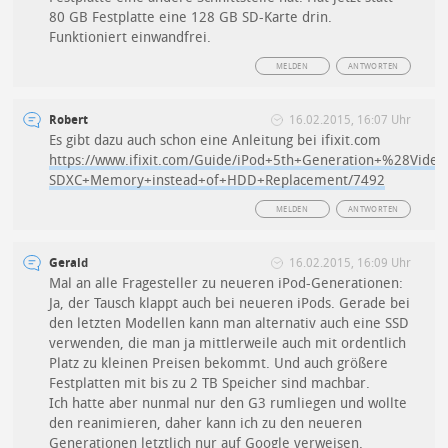
80 GB Festplatte eine 128 GB SD-Karte drin.
Funktioniert einwandfrei.
MELDEN
ANTWORTEN
Robert
16.02.2015, 16:07 Uhr
Es gibt dazu auch schon eine Anleitung bei ifixit.com
https://www.ifixit.com/Guide/iPod+5th+Generation+%28Vid
SDXC+Memory+instead+of+HDD+Replacement/7492
MELDEN
ANTWORTEN
Gerald
16.02.2015, 16:09 Uhr
Mal an alle Fragesteller zu neueren iPod-Generationen:
Ja, der Tausch klappt auch bei neueren iPods. Gerade bei
den letzten Modellen kann man alternativ auch eine SSD
verwenden, die man ja mittlerweile auch mit ordentlich
Platz zu kleinen Preisen bekommt. Und auch größere
Festplatten mit bis zu 2 TB Speicher sind machbar.
Ich hatte aber nunmal nur den G3 rumliegen und wollte
den reanimieren, daher kann ich zu den neueren
Generationen letztlich nur auf Google verweisen.