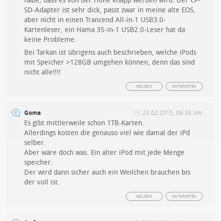
habe, dass es von der Höhe knapp werden wird. Der CF-
SD-Adapter ist sehr dick, passt zwar in meine alte EOS,
aber nicht in einen Trancend All-in-1 USB3.0-
Kartenleser, ein Hama 35-in-1 USB2.0-Leser hat da
keine Probleme.
Bei Tarkan ist übrigens auch beschrieben, welche iPods
mit Speicher >128GB umgehen können, denn das sind
nicht alle!!!!
MELDEN
ANTWORTEN
Goma
20.02.2015, 08:38 Uhr
Es gibt mittlerweile schon 1TB-Karten.
Allerdings kosten die genauso viel wie damal der iPd
selber.
Aber wäre doch was. Ein alter iPod mit jede Menge
speicher.
Der wird dann sicher auch ein Weilchen brauchen bis
der voll ist.
MELDEN
ANTWORTEN