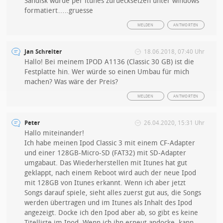
Sandisk wurde per itunes zuruecksetzen unter windows
formatiert…..gruesse
MELDEN
ANTWORTEN
Jan Schreiter
18.06.2018, 07:40 Uhr
Hallo! Bei meinem IPOD A1136 (Classic 30 GB) ist die
Festplatte hin. Wer würde so einen Umbau für mich
machen? Was wäre der Preis?
MELDEN
ANTWORTEN
Peter
26.04.2020, 15:31 Uhr
Hallo miteinander!
Ich habe meinen Ipod Classic 3 mit einem CF-Adapter
und einer 128GB-Micro-SD (FAT32) mit SD-Adapter
umgabaut. Das Wiederherstellen mit Itunes hat gut
geklappt, nach einem Reboot wird auch der neue Ipod
mit 128GB von Itunes erkannt. Wenn ich aber jetzt
Songs darauf spiele, sieht alles zuerst gut aus, die Songs
werden übertragen und im Itunes als Inhalt des Ipod
angezeigt. Docke ich den Ipod aber ab, so gibt es keine
Titelliste im Ipod. Wenn ich ihn erneut andocke, kann