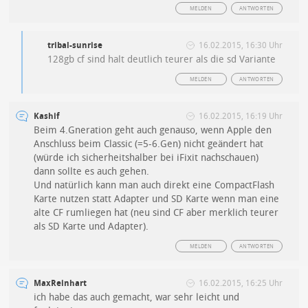
MELDEN
ANTWORTEN
tribal-sunrise
16.02.2015, 16:30 Uhr
128gb cf sind halt deutlich teurer als die sd Variante
MELDEN
ANTWORTEN
Kashif
16.02.2015, 16:19 Uhr
Beim 4.Gneration geht auch genauso, wenn Apple den
Anschluss beim Classic (=5-6.Gen) nicht geändert hat
(würde ich sicherheitshalber bei iFixit nachschauen)
dann sollte es auch gehen.
Und natürlich kann man auch direkt eine CompactFlash
Karte nutzen statt Adapter und SD Karte wenn man eine
alte CF rumliegen hat (neu sind CF aber merklich teurer
als SD Karte und Adapter).
MELDEN
ANTWORTEN
MaxReinhart
16.02.2015, 16:25 Uhr
ich habe das auch gemacht, war sehr leicht und