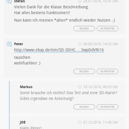
Stefan
28.01.2016, 16:41 Uhr
Vielen Dank für die Klasse Beschreibung.
Hat alles bestens Funktioniert!
Nun kann ich meinen *alten* endlich wieder Nutzen. ;)
MELDEN
ANTWORTEN
Peter
26.08.2016, 14:25 Uhr
http://www.ebay.de/itm/SD-SDHC.....SwpDdVRi16
tauschen
wohlfuehlen :)
MELDEN
ANTWORTEN
Markus
19.10.2016, 08:03 Uhr
Sonst brauche ich nichts? Das Teil und eine SD-Karte?
Gibts irgendwo ne Anleitung?
MELDEN
ANTWORTEN
JOE
07.12.2016, 11:46 Uhr
Hallo Peter!