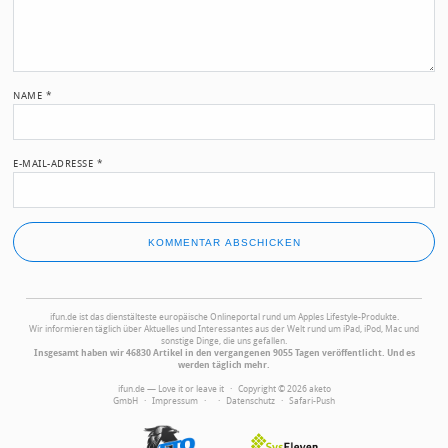
NAME
*
E-MAIL-ADRESSE
*
ifun.de ist das dienstälteste europäische Onlineportal rund um Apples Lifestyle-Produkte.
Wir informieren täglich über Aktuelles und Interessantes aus der Welt rund um iPad, iPod, Mac und
sonstige Dinge, die uns gefallen.
Insgesamt haben wir 46830 Artikel in den vergangenen 9055 Tagen veröffentlicht. Und es
werden täglich mehr.
ifun.de — Love it or leave it · Copyright © 2026 aketo
GmbH ·
Impressum
·
·
Datenschutz
·
Safari-Push