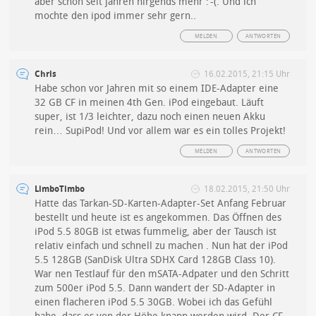
aber schon seit jahren nirgends mehr :‘-(. Und ich
mochte den ipod immer sehr gern..
MELDEN
ANTWORTEN
Chris
16.02.2015, 21:15 Uhr
Habe schon vor Jahren mit so einem IDE-Adapter eine
32 GB CF in meinen 4th Gen. iPod eingebaut. Läuft
super, ist 1/3 leichter, dazu noch einen neuen Akku
rein… SupiPod! Und vor allem war es ein tolles Projekt!
MELDEN
ANTWORTEN
LimboTimbo
18.02.2015, 21:50 Uhr
Hatte das Tarkan-SD-Karten-Adapter-Set Anfang Februar
bestellt und heute ist es angekommen. Das Öffnen des
iPod 5.5 80GB ist etwas fummelig, aber der Tausch ist
relativ einfach und schnell zu machen . Nun hat der iPod
5.5 128GB (SanDisk Ultra SDHX Card 128GB Class 10).
War nen Testlauf für den mSATA-Adpater und den Schritt
zum 500er iPod 5.5. Dann wandert der SD-Adapter in
einen flacheren iPod 5.5 30GB. Wobei ich das Gefühl