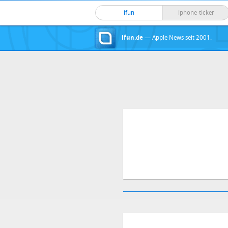
ifun
iphone-ticker
ifun.de
— Apple News seit 2001.