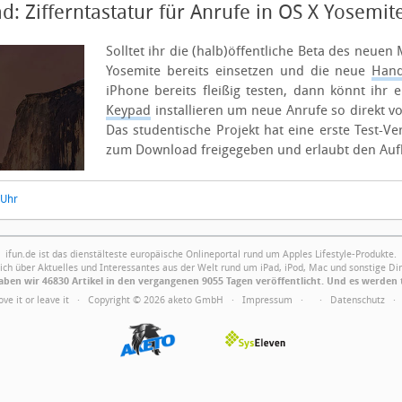
d: Zifferntastatur für Anrufe in OS X Yosemit
Solltet ihr die (halb)öffentliche Beta des neue
Yosemite bereits einsetzen und die neue
Hand
iPhone bereits fleißig testen, dann könnt ihr 
Keypad
installieren um neue Anrufe so direkt vo
Das studentische Projekt hat eine erste Test-Ver
zum Download freigegeben und erlaubt den Aufb
 Uhr
ifun.de ist das dienstälteste europäische Onlineportal rund um Apples Lifestyle-Produkte.
ich über Aktuelles und Interessantes aus der Welt rund um iPad, iPod, Mac und sonstige Din
ben wir 46830 Artikel in den vergangenen 9055 Tagen veröffentlicht. Und es werden 
Love it or leave it · Copyright © 2026 aketo GmbH ·
Impressum
·
·
Datenschutz