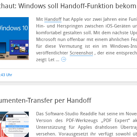
chaut: Windows soll Handoff-Funktion beko
Mit
Handoff
hat Apple vor zwei Jahren eine Funk
Hin- und Herspringen zwischen iOS-Geräten u
komfortabel gestalten soll. Mit dem nächste Up
Microsoft nun offenbar mit einem ähnlichen Fe
für diese Vermutung ist ein im Windows-Ins
veröffentlichter
Screenshot
, der eine entsprec
zeigt:
Let ...
8:43 Uhr
umenten-Transfer per Handoff
Das Software-Studio Readdle hat seine im No
Version des PDF-Werkzeugs „PDF Expert“ ak
Unterstützung für Apples drahtlosen Übertr
versehen.
Vorausgesetzt ihr verfügt sowohl 