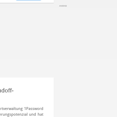
doff-
wortverwaltung 1Password
erungspotenzial und hat