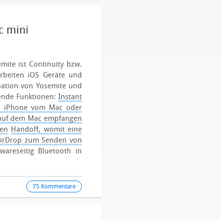
c mini
ite ist Continuity bzw.
rbeiten iOS Geräte und
nation von Yosemite und
ende Funktionen:
Instant
es iPhone vom Mac oder
 auf dem Mac empfangen
en
Handoff, womit eine
irDrop zum Senden von
areseitig Bluetooth in
75 Kommentare