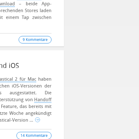
wnload
– beide App-
sprechenden Stores laden
mit einem Tap zwischen
9 Kommentare
nd iOS
astical 2 für Mac
haben
lichen iOS-Versionen der
s ausgestattet. Die
nterstützung von
Handoff
eature, das bereits mit
etzte Woche angekündigt
tical-Version ...
14 Kommentare