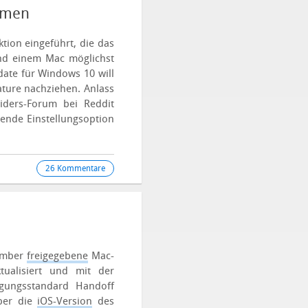
mmen
tion eingeführt, die das
nd einem Mac möglichst
date für Windows 10 will
ature nachziehen. Anlass
iders-Forum bei Reddit
hende Einstellungsoption
26 Kommentare
vember
freigegebene
Mac-
tualisiert und mit der
agungsstandard Handoff
über die
iOS-Version
des