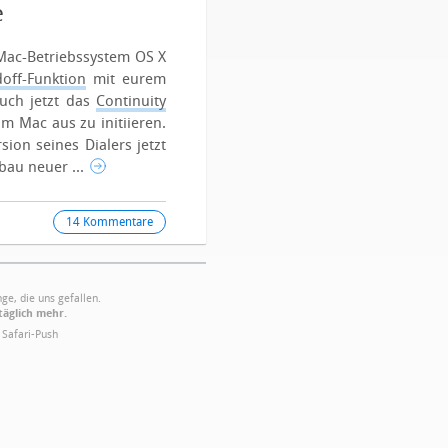
e
n Mac-Betriebssystem OS X
off-Funktion
mit eurem
euch jetzt das
Continuity
m Mac aus zu initiieren.
sion seines Dialers jetzt
au neuer ...
14 Kommentare
ge, die uns gefallen.
täglich mehr.
·
Safari-Push