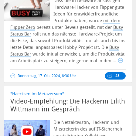
Dass die in Delaware ansässigen
Hardware-Hacker von Flipper gute
Ideen für entwicklerfreundliche
Produkte haben, wurde
mit dem
Flipper Zero
bereits unter Beweis gestellt, mit der
Busy
Status Bar
rollt nun das nächste Hardware-Projekt um
die Ecke, das sowohl Produktivitäts-Tool als auch bis ins
letzte Detail anpassbares Hobby-Projekt ist.
Die
Busy
Status Bar
wurde initial entwickelt, um die Produktivität
am Arbeitsplatz zu steigern, die gerne mal in den ...
Donnerstag, 17. Okt. 2024, 8:30 Uhr
23
"Haecksen im Metaversum"
Video-Empfehlung: Die Hackerin Lilith
Wittmann im Gespräch
Die Netzaktivistin, Hackerin und
Mitstreiterin des auf IT-Sicherheit
spezialisierten Kollektives „