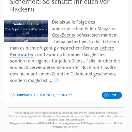
Sicherheit: So schützt ihr euch vor
Hackern
Die aktuelle Folge des
amerikanischen Video-Magazins
GeekBeet.tv
befasst sich mit dem
Thema Sicherheit. In der Tat kann
man es nicht oft genug ansprechen: Benutzt
sichere
Kennwörter
, und zwar nicht immer das gleiche,
sondern ein eigenes für jeden Dienst. Falls ihr über die
von euch verwendeten Kennwörter Buch führt, sollte
dies nicht auf einem Zettel im Geldbeutel geschehen,
sondern möglichst ...
Mittwoch, 15. Mai 2013, 17:36 Uhr
19
ifun.de ist das dienstälteste europäische Onlineportal rund um Apples Lifestyle-Produkte.
Wir informieren täglich über Aktuelles und Interessantes aus der Welt rund um iPad, iPod, Mac und
sonstige Dinge, die uns gefallen.
Insgesamt haben wir 46830 Artikel in den vergangenen 9055 Tagen veröffentlicht. Und es
werden täglich mehr.