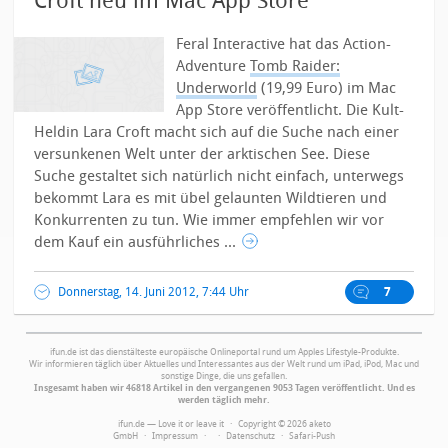
Croft neu im Mac App Store
Feral Interactive hat das Action-
Adventure
Tomb Raider:
Underworld
(19,99 Euro) im Mac
App Store veröffentlicht. Die Kult-
Heldin Lara Croft macht sich auf die Suche nach einer
versunkenen Welt unter der arktischen See. Diese
Suche gestaltet sich natürlich nicht einfach, unterwegs
bekommt Lara es mit übel gelaunten Wildtieren und
Konkurrenten zu tun. Wie immer empfehlen wir vor
dem Kauf ein ausführliches ...
Donnerstag, 14. Juni 2012, 7:44 Uhr
7
ifun.de ist das dienstälteste europäische Onlineportal rund um Apples Lifestyle-Produkte.
Wir informieren täglich über Aktuelles und Interessantes aus der Welt rund um iPad, iPod, Mac und
sonstige Dinge, die uns gefallen.
Insgesamt haben wir 46818 Artikel in den vergangenen 9053 Tagen veröffentlicht. Und es
werden täglich mehr.
ifun.de — Love it or leave it · Copyright © 2026 aketo
GmbH ·
Impressum
·
·
Datenschutz
·
Safari-Push