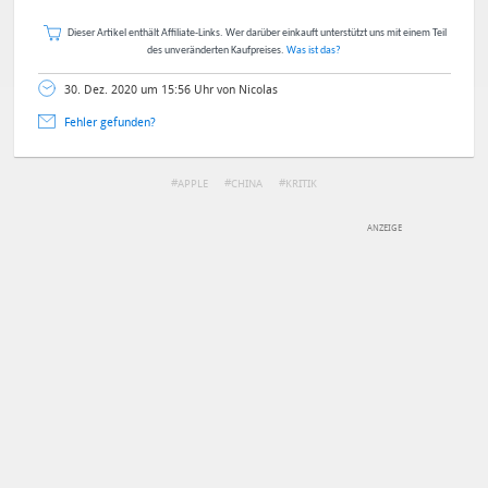
Dieser Artikel enthält Affiliate-Links. Wer darüber einkauft unterstützt uns mit einem Teil
des unveränderten Kaufpreises.
Was ist das?
30. Dez. 2020 um 15:56 Uhr von Nicolas
Fehler gefunden?
APPLE
CHINA
KRITIK
DEINE ANMERKUNG ZUM ARTIKEL
Mit Absendung stimmst du unseren
Datenschutzbestimmungen
zu