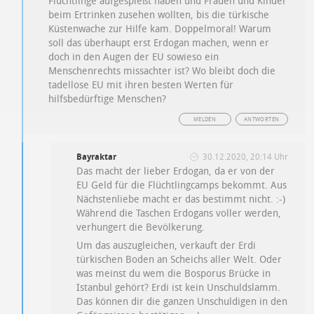
Flüchtlinge aufgespießt haben und Frauen und Kinder
beim Ertrinken zusehen wollten, bis die türkische
Küstenwache zur Hilfe kam. Doppelmoral! Warum
soll das überhaupt erst Erdogan machen, wenn er
doch in den Augen der EU sowieso ein
Menschenrechts missachter ist? Wo bleibt doch die
tadellose EU mit ihren besten Werten für
hilfsbedürftige Menschen?
MELDEN
ANTWORTEN
Bayraktar
30.12.2020, 20:14 Uhr
Das macht der lieber Erdogan, da er von der
EU Geld für die Flüchtlingcamps bekommt. Aus
Nächstenliebe macht er das bestimmt nicht. :-)
Während die Taschen Erdogans voller werden,
verhungert die Bevölkerung.
Um das auszugleichen, verkauft der Erdi
türkischen Boden an Scheichs aller Welt. Oder
was meinst du wem die Bosporus Brücke in
Istanbul gehört? Erdi ist kein Unschuldslamm.
Das können dir die ganzen Unschuldigen in den