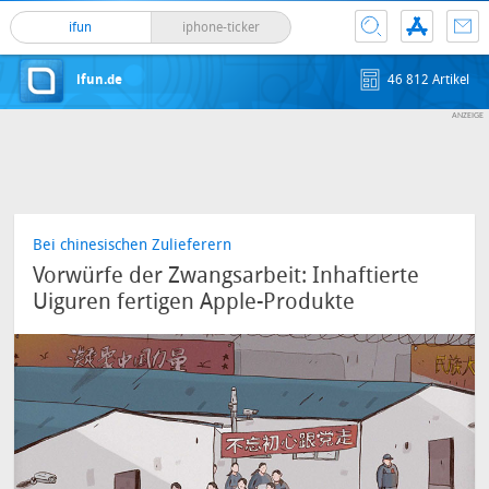
ifun
iphone-ticker
ifun.de
46 812 Artikel
Bei chinesischen Zulieferern
Vorwürfe der Zwangsarbeit: Inhaftierte
Uiguren fertigen Apple-Produkte