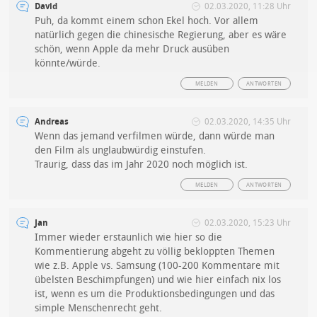
David
02.03.2020, 11:28 Uhr
Puh, da kommt einem schon Ekel hoch. Vor allem
natürlich gegen die chinesische Regierung, aber es wäre
schön, wenn Apple da mehr Druck ausüben
könnte/würde.
MELDEN
ANTWORTEN
Andreas
02.03.2020, 14:35 Uhr
Wenn das jemand verfilmen würde, dann würde man
den Film als unglaubwürdig einstufen.
Traurig, dass das im Jahr 2020 noch möglich ist.
MELDEN
ANTWORTEN
Jan
02.03.2020, 15:23 Uhr
Immer wieder erstaunlich wie hier so die
Kommentierung abgeht zu völlig bekloppten Themen
wie z.B. Apple vs. Samsung (100-200 Kommentare mit
übelsten Beschimpfungen) und wie hier einfach nix los
ist, wenn es um die Produktionsbedingungen und das
simple Menschenrecht geht.