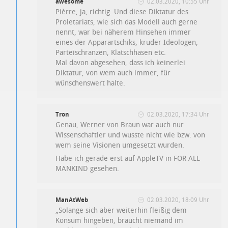
awesome
02.03.2020, 10:55 Uhr
Pièrre, ja, richtig. Und diese Diktatur des
Proletariats, wie sich das Modell auch gerne
nennt, war bei näherem Hinsehen immer
eines der Apparartschiks, kruder Ideologen,
Parteischranzen, Klatschhasen etc.
Mal davon abgesehen, dass ich keinerlei
Diktatur, von wem auch immer, für
wünschenswert halte.
Tron
02.03.2020, 17:34 Uhr
Genau, Werner von Braun war auch nur
Wissenschaftler und wusste nicht wie bzw. von
wem seine Visionen umgesetzt wurden.
Habe ich gerade erst auf AppleTV in FOR ALL
MANKIND gesehen.
ManAtWeb
02.03.2020, 18:09 Uhr
„Solange sich aber weiterhin fleißig dem
Konsum hingeben, braucht niemand im