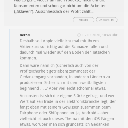
was es geht: weder um die Produkte, noch um die
Konsumenten und schon gar nicht um die Arbeiter
(„Sklaven“). Ausschliesslich der Profit zählt…
MELDEN
ANTWORTEN
Bernd
02.03.2020, 10:48 Uhr
Deshalb soll Apple vielleicht mal mit ihrem
Aktienkurs so richtig auf die Schnauze fallen und
dadurch mal wieder auf den Boden der Tatsachen
kommen.
Dann wäre nämlich (sicherlich auch von der
Profitsicherheit getrieben) zumindest der
Gedankengang vorhanden, in anderen Ländern zu
produzieren. Sicherlich mit dem zweitbilligsten
beginnend … ;/ Aber vielleicht schonmal etwas.
Ansonsten ist sich die eigene Stärke gefragt und wer
Wert auf FairTrade in der Elektronikbranche legt, der
fängt eben mit seinem Gewissen zusammen beim
Fairphone oder Shiftphone an. Ja, Android – aber
vielleicht ist auch dieses Thema mit den iOS-Fängen
etwas, worüber man sich grundsätzlich Gedanken