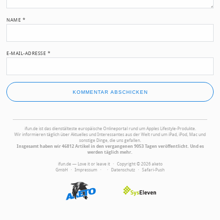
NAME
*
E-MAIL-ADRESSE
*
ifun.de ist das dienstälteste europäische Onlineportal rund um Apples Lifestyle-Produkte.
Wir informieren täglich über Aktuelles und Interessantes aus der Welt rund um iPad, iPod, Mac und
sonstige Dinge, die uns gefallen.
Insgesamt haben wir 46812 Artikel in den vergangenen 9053 Tagen veröffentlicht. Und es
werden täglich mehr.
ifun.de — Love it or leave it · Copyright © 2026 aketo
GmbH ·
Impressum
·
·
Datenschutz
·
Safari-Push