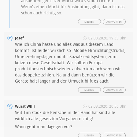
ausbeuten geht: Der Markt wird’s schon richten.
Wenn’s einen Markt für Ausbeutung gibt, dann ist das
schon auch richtig so.
MELDEN
ANTWORTEN
Josef
02.03.2020, 19:53 Uhr
Wie ich China hasse und alles was aus diesem Land
kommt. Ist leider wirklich so. Mobile Hinrichtungstrucks,
Umerziehungslager und ihr Sozialkreditsystem, zum
kotzen diese Gesellschaft. Wir sollten Europa
produktionstechnisch wieder aufwerten auch wenn wir
das doppelte zahlen. Na und dann benützen wir die
Geräte halt länger und der Umwelt hilft es auch.
MELDEN
ANTWORTEN
Wurst Willi
02.03.2020, 20:56 Uhr
Seit Tim Cook die Peitsche in der Hand hat sind alle
wirklich alle gesetzten Vorgaben nichtig!
Wann geht man dagegen vor?
MELDEN
ANTWORTEN