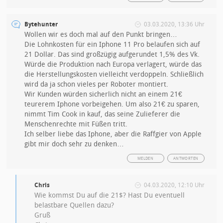
Bytehunter
03.03.2020, 13:36 Uhr
Wollen wir es doch mal auf den Punkt bringen…
Die Lohnkosten für ein Iphone 11 Pro belaufen sich auf
21 Dollar. Das sind großzügig aufgerundet 1,5% des Vk.
Würde die Produktion nach Europa verlagert, würde das
die Herstellungskosten vielleicht verdoppeln. Schließlich
wird da ja schon vieles per Roboter montiert.
Wir Kunden würden sicherlich nicht an einem 21€
teurerem Iphone vorbeigehen. Um also 21€ zu sparen,
nimmt Tim Cook in kauf, das seine Zulieferer die
Menschenrechte mit Füßen tritt.
Ich selber liebe das Iphone, aber die Raffgier von Apple
gibt mir doch sehr zu denken…
MELDEN
ANTWORTEN
Chris
04.03.2020, 12:10 Uhr
Wie kommst Du auf die 21$? Hast Du eventuell
belastbare Quellen dazu?
Gruß