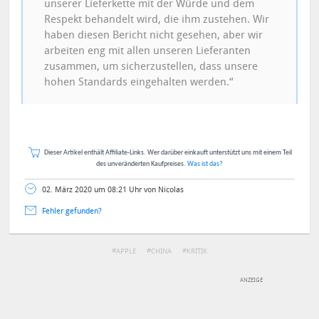
unserer Lieferkette mit der Würde und dem
Respekt behandelt wird, die ihm zustehen. Wir
haben diesen Bericht nicht gesehen, aber wir
arbeiten eng mit allen unseren Lieferanten
zusammen, um sicherzustellen, dass unsere
hohen Standards eingehalten werden.“
Dieser Artikel enthält Affiliate-Links. Wer darüber einkauft unterstützt uns mit einem Teil
des unveränderten Kaufpreises.
Was ist das?
02. März 2020 um 08:21 Uhr von Nicolas
Fehler gefunden?
APPLE
CHINA
KRITIK
DEINE ANMERKUNG ZUM ARTIKEL