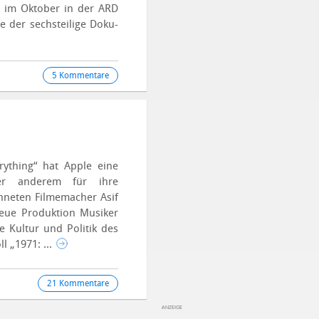
ch im Oktober in der ARD
e der sechsteilige Doku-
5 Kommentare
ything“ hat Apple eine
ter anderem für ihre
hneten Filmemacher Asif
eue Produktion Musiker
e Kultur und Politik des
ll „1971: ...
21 Kommentare