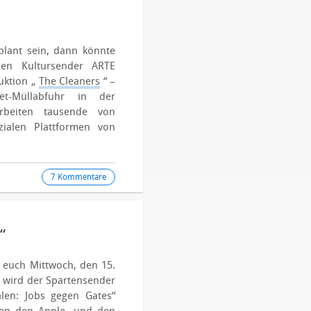
plant sein, dann könnte
hen Kultursender ARTE
uktion „
The Cleaners
“ –
et-Müllabfuhr in der
rbeiten tausende von
zialen Plattformen von
7 Kommentare
“
 euch Mittwoch, den 15.
r wird der Spartensender
len: Jobs gegen Gates“