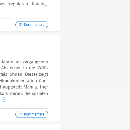
nes regulären Katalog-
31 Kommentare
entation im vergangenen
 Abstecher in die WDR-
als lohnen. Dieses zeigt
Filmdokumentation über
n Hauptstadt Manila.
Hier
kord daran, die sozialen
.
11 Kommentare