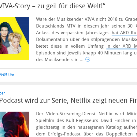
IVA-Story – zu geil für diese Welt!“
Wäre der Musiksender VIVA nicht 2018 zu Grabe
Deutschlands MTV in diesem Jahr seinen 30. G
Anlass des verpassten Jahrestages
hat ARD Kul
Dokumentation über den stilprägenden Musikse
bietet diese in vollem Umfang
in der ARD M
Episoden sind jeweils knapp 40 Minuten lang u
des Musiksenders in ...
19:05 Uhr
ber
Podcast wird zur Serie, Netflix zeigt neuen Fi
Der Video-Streaming-Dienst Netflix wird Mit
Spielfilm des Kult-Regisseurs David Fincher i
gleichzeitig in den hauseigenen Katalog auf
dem Erfolgs-Podcast über das Doppelleben ei