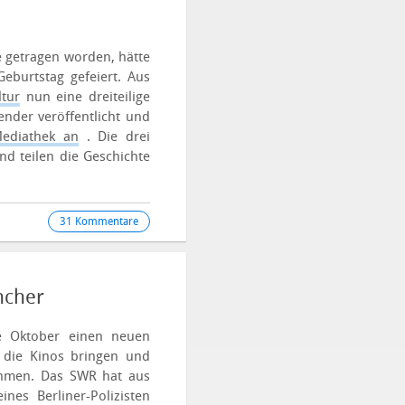
 getragen worden, hätte
eburtstag gefeiert. Aus
tur
nun eine dreiteilige
nder veröffentlicht und
ediathek an
.
Die drei
nd teilen die Geschichte
31 Kommentare
ncher
te Oktober einen neuen
n die Kinos bringen und
nehmen. Das SWR hat aus
nes Berliner-Polizisten