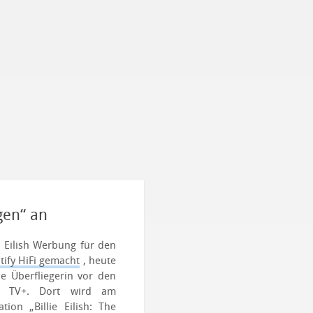
gen“ an
e Eilish Werbung für den
tify HiFi gemacht
, heute
e Überfliegerin vor den
le TV+.
Dort wird am
on „Billie Eilish: The