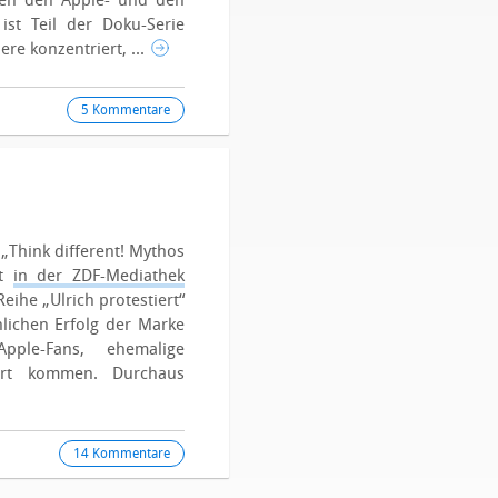
hen den Apple- und den
ist Teil der Doku-Serie
ere konzentriert, ...
5 Kommentare
„Think different! Mythos
zt
in der ZDF-Mediathek
Reihe „Ulrich protestiert“
lichen Erfolg der Marke
ple-Fans, ehemalige
ort kommen. Durchaus
14 Kommentare