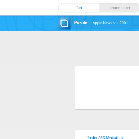
ifun
iphone-ticker
ifun.de
— Apple News seit 2001.
In der ARD Mediathek