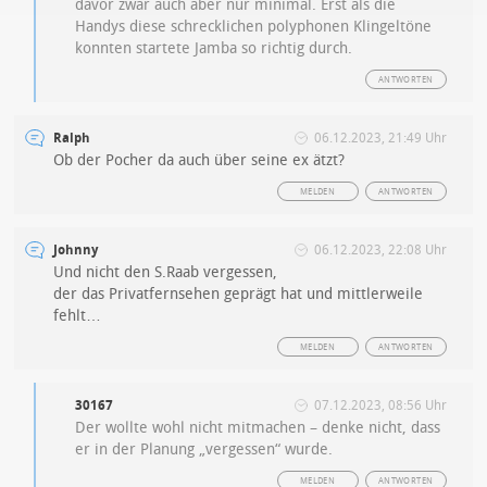
davor zwar auch aber nur minimal. Erst als die
Handys diese schrecklichen polyphonen Klingeltöne
konnten startete Jamba so richtig durch.
ANTWORTEN
Ralph
06.12.2023, 21:49 Uhr
Ob der Pocher da auch über seine ex ätzt?
MELDEN
ANTWORTEN
Johnny
06.12.2023, 22:08 Uhr
Und nicht den S.Raab vergessen,
der das Privatfernsehen geprägt hat und mittlerweile
fehlt…
MELDEN
ANTWORTEN
30167
07.12.2023, 08:56 Uhr
Der wollte wohl nicht mitmachen – denke nicht, dass
er in der Planung „vergessen“ wurde.
MELDEN
ANTWORTEN