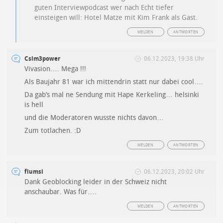
guten Interviewpodcast wer nach Echt tiefer
einsteigen will: Hotel Matze mit Kim Frank als Gast.
MELDEN
ANTWORTEN
Cslm3power
06.12.2023, 19:38 Uhr
Vivasion…. Mega !!!
Als Baujahr 81 war ich mittendrin statt nur dabei cool….
Da gab’s mal ne Sendung mit Hape Kerkeling… helsinki
is hell
und die Moderatoren wusste nichts davon…
Zum totlachen. :D
MELDEN
ANTWORTEN
flumsi
06.12.2023, 20:02 Uhr
Dank Geoblocking leider in der Schweiz nicht
anschaubar. Was für….
MELDEN
ANTWORTEN