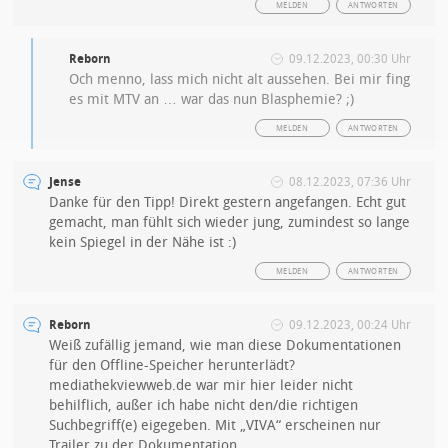
MELDEN
ANTWORTEN
Reborn
09.12.2023, 00:30 Uhr
Och menno, lass mich nicht alt aussehen. Bei mir fing
es mit MTV an … war das nun Blasphemie? ;)
MELDEN
ANTWORTEN
Jense
08.12.2023, 07:36 Uhr
Danke für den Tipp! Direkt gestern angefangen. Echt gut
gemacht, man fühlt sich wieder jung, zumindest so lange
kein Spiegel in der Nähe ist :)
MELDEN
ANTWORTEN
Reborn
09.12.2023, 00:24 Uhr
Weiß zufällig jemand, wie man diese Dokumentationen
für den Offline-Speicher herunterlädt?
mediathekviewweb.de war mir hier leider nicht
behilflich, außer ich habe nicht den/die richtigen
Suchbegriff(e) eigegeben. Mit „VIVA“ erscheinen nur
Trailer zu der Dokumentation.