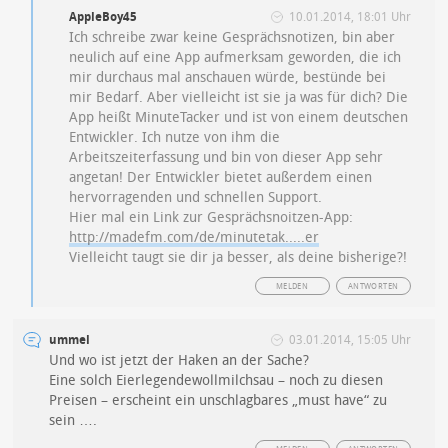
AppleBoy45
10.01.2014, 18:01 Uhr
Ich schreibe zwar keine Gesprächsnotizen, bin aber
neulich auf eine App aufmerksam geworden, die ich
mir durchaus mal anschauen würde, bestünde bei
mir Bedarf. Aber vielleicht ist sie ja was für dich? Die
App heißt MinuteTacker und ist von einem deutschen
Entwickler. Ich nutze von ihm die
Arbeitszeiterfassung und bin von dieser App sehr
angetan! Der Entwickler bietet außerdem einen
hervorragenden und schnellen Support.
Hier mal ein Link zur Gesprächsnoitzen-App:
http://madefm.com/de/minutetak.....er
Vielleicht taugt sie dir ja besser, als deine bisherige?!
MELDEN
ANTWORTEN
ummel
03.01.2014, 15:05 Uhr
Und wo ist jetzt der Haken an der Sache?
Eine solch Eierlegendewollmilchsau – noch zu diesen
Preisen – erscheint ein unschlagbares „must have“ zu
sein ….