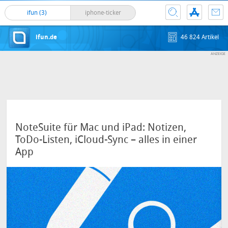
ifun (3)
iphone-ticker
ifun.de
46 824 Artikel
NoteSuite für Mac und iPad: Notizen,
ToDo-Listen, iCloud-Sync – alles in einer
App