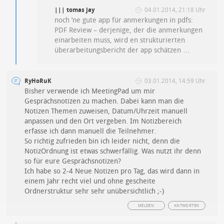
||| tomas jay
04.01.2014, 21:18 Uhr
noch ’ne gute app für anmerkungen in pdfs:
PDF Review – derjenige, der die anmerkungen
einarbeiten muss, wird en strukturierten
überarbeitungsbericht der app schätzen …
RyHoRuK
03.01.2014, 14:59 Uhr
Bisher verwende ich MeetingPad um mir
Gesprächsnotizen zu machen. Dabei kann man die
Notizen Themen zuweisen, Datum/Uhrzeit manuell
anpassen und den Ort vergeben. Im Notizbereich
erfasse ich dann manuell die Teilnehmer.
So richtig zufrieden bin ich leider nicht, denn die
NotizOrdnung ist etwas schwerfällig. Was nutzt ihr denn
so für eure Gesprächsnotizen?
Ich habe so 2-4 Neue Notizen pro Tag, das wird dann in
einem Jahr recht viel und ohne gescheite
Ordnerstruktur sehr sehr unübersichtlich ;-)
MELDEN
ANTWORTEN