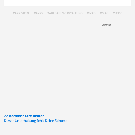
APP STORE
APPS
AUFGABENVERWALTUNG
IPAD
MAC
TODO
DEINE ANMERKUNG ZUM ARTIKEL
Mit Absendung stimmst du unseren
Datenschutzbestimmungen
zu
22 Kommentare bisher.
Dieser Unterhaltung fehlt Deine Stimme.