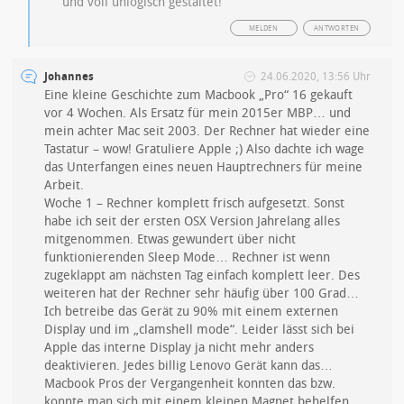
und voll unlogisch gestaltet!
MELDEN
ANTWORTEN
Johannes
24.06.2020, 13:56 Uhr
Eine kleine Geschichte zum Macbook „Pro“ 16 gekauft
vor 4 Wochen. Als Ersatz für mein 2015er MBP… und
mein achter Mac seit 2003. Der Rechner hat wieder eine
Tastatur – wow! Gratuliere Apple ;) Also dachte ich wage
das Unterfangen eines neuen Hauptrechners für meine
Arbeit.
Woche 1 – Rechner komplett frisch aufgesetzt. Sonst
habe ich seit der ersten OSX Version Jahrelang alles
mitgenommen. Etwas gewundert über nicht
funktionierenden Sleep Mode… Rechner ist wenn
zugeklappt am nächsten Tag einfach komplett leer. Des
weiteren hat der Rechner sehr häufig über 100 Grad…
Ich betreibe das Gerät zu 90% mit einem externen
Display und im „clamshell mode“. Leider lässt sich bei
Apple das interne Display ja nicht mehr anders
deaktivieren. Jedes billig Lenovo Gerät kann das…
Macbook Pros der Vergangenheit konnten das bzw.
konnte man sich mit einem kleinen Magnet behelfen.