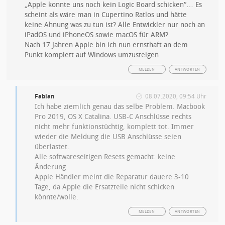
„Apple konnte uns noch kein Logic Board schicken“… Es
scheint als wäre man in Cupertino Ratlos und hätte
keine Ahnung was zu tun ist? Alle Entwickler nur noch an
iPadOS und iPhoneOS sowie macOS für ARM?
Nach 17 Jahren Apple bin ich nun ernsthaft an dem
Punkt komplett auf Windows umzusteigen.
MELDEN
ANTWORTEN
Fabian
08.07.2020, 09:54 Uhr
Ich habe ziemlich genau das selbe Problem. Macbook
Pro 2019, OS X Catalina. USB-C Anschlüsse rechts
nicht mehr funktionstüchtig, komplett tot. Immer
wieder die Meldung die USB Anschlüsse seien
überlastet.
Alle softwareseitigen Resets gemacht: keine
Änderung.
Apple Händler meint die Reparatur dauere 3-10
Tage, da Apple die Ersatzteile nicht schicken
könnte/wolle.
MELDEN
ANTWORTEN