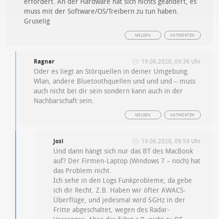
erfordert. An der Hardware hat sich nichts geändert, es
muss mit der Software/OS/Treibern zu tun haben.
Gruselig
MELDEN
ANTWORTEN
Ragnar
19.06.2020, 09:36 Uhr
Oder es liegt an Störquellen in deiner Umgebung.
Wlan, andere Bluetoothquellen und und und – muss
auch nicht bei dir sein sondern kann auch in der
Nachbarschaft sein.
MELDEN
ANTWORTEN
Josi
19.06.2020, 09:59 Uhr
Und dann hängt sich nur das BT des MacBook
auf? Der Firmen-Laptop (Windows 7 – noch) hat
das Problem nicht.
Ich sehe in den Logs Funkprobleme, da gebe
ich dir Recht. Z.B. Haben wir öfter AWACS-
Überflüge, und jedesmal wird 5GHz in der
Fritte abgeschaltet, wegen des Radar-