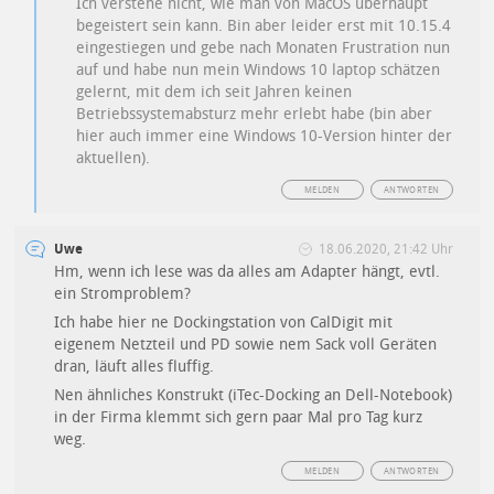
Ich verstehe nicht, wie man von MacOS überhaupt
begeistert sein kann. Bin aber leider erst mit 10.15.4
eingestiegen und gebe nach Monaten Frustration nun
auf und habe nun mein Windows 10 laptop schätzen
gelernt, mit dem ich seit Jahren keinen
Betriebssystemabsturz mehr erlebt habe (bin aber
hier auch immer eine Windows 10-Version hinter der
aktuellen).
MELDEN
ANTWORTEN
Uwe
18.06.2020, 21:42 Uhr
Hm, wenn ich lese was da alles am Adapter hängt, evtl.
ein Stromproblem?
Ich habe hier ne Dockingstation von CalDigit mit
eigenem Netzteil und PD sowie nem Sack voll Geräten
dran, läuft alles fluffig.
Nen ähnliches Konstrukt (iTec-Docking an Dell-Notebook)
in der Firma klemmt sich gern paar Mal pro Tag kurz
weg.
MELDEN
ANTWORTEN