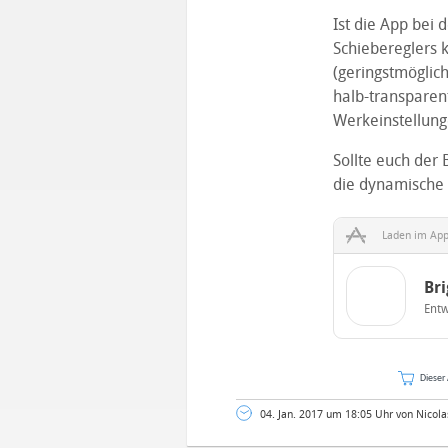
Ist die App bei 
Schiebereglers k
(geringstmöglich
halb-transparen
Werkeinstellung
Sollte euch der 
die dynamische 
Laden im App
Bri
Entw
Dieser 
04. Jan. 2017 um 18:05 Uhr von Nicola