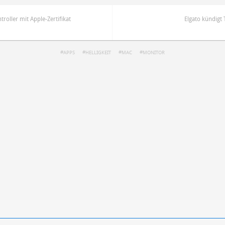
roller mit Apple-Zertifikat
Elgato kündigt
APPS
HELLIGKEIT
MAC
MONITOR
ren
Datenschutzbestimmungen
zu