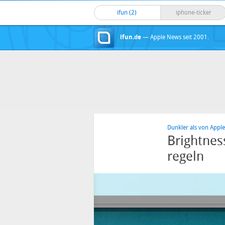
ifun (2)
iphone-ticker
ifun.de
— Apple News seit 2001.
Dunkler als von Appl
Brightness
regeln