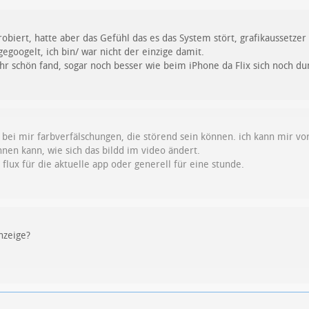
robiert, hatte aber das Gefühl das es das System stört, grafikaussetzer
gegoogelt, ich bin/ war nicht der einzige damit.
ehr schön fand, sogar noch besser wie beim iPhone da Flix sich noch dun
ux bei mir farbverfälschungen, die störend sein können. ich kann mir vors
en kann, wie sich das bildd im video ändert.
h flux für die aktuelle app oder generell für eine stunde.
Anzeige?