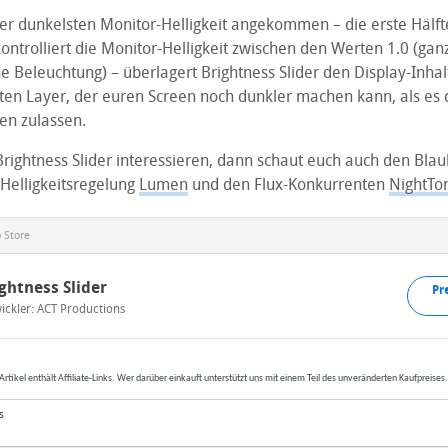
der dunkelsten Monitor-Helligkeit angekommen – die erste Hälft
ontrolliert die Monitor-Helligkeit zwischen den Werten 1.0 (ganz
e Beleuchtung) – überlagert Brightness Slider den Display-Inha
ten Layer, der euren Screen noch dunkler machen kann, als es 
en zulassen.
Brightness Slider interessieren, dann schaut euch auch den Blaul
Helligkeitsregelung
Lumen
und den Flux-Konkurrenten
NightTo
 Store
ghtness Slider
Pr
ickler:
ACT Productions
Artikel enthält Affiliate-Links. Wer darüber einkauft unterstützt uns mit einem Teil des unveränderten Kaufpreises
s