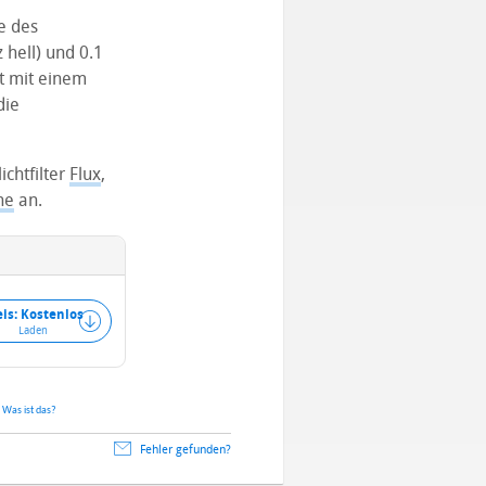
e des
 hell) und 0.1
lt mit einem
die
ichtfilter
Flux
,
ne
an.
eis: Kostenlos
Laden
.
Was ist das?
Fehler gefunden?