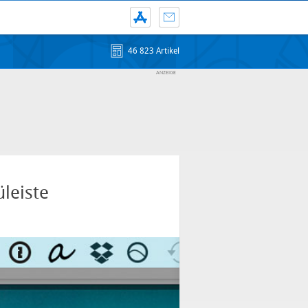
46 823 Artikel
üleiste