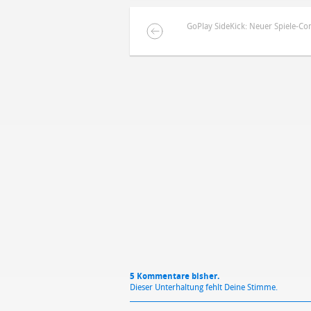
GoPlay SideKick: Neuer Spiele-Cont
DEINE ANMERKUNG ZUM ARTIKEL
Mit Absendung stimmst du unse
5 Kommentare bisher.
Dieser Unterhaltung fehlt Deine Stimme.