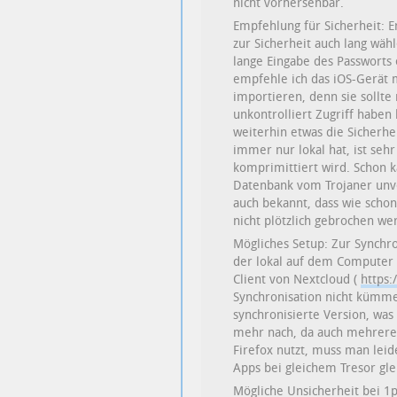
nicht vorhersehbar.
Empfehlung für Sicherheit: E
zur Sicherheit auch lang wä
lange Eingabe des Passworts 
empfehle ich das iOS-Gerät m
importieren, denn sie sollte
unkontrolliert Zugriff haben
weiterhin etwas die Sicherhe
immer nur lokal hat, ist seh
komprimittiert wird. Schon 
Datenbank vom Trojaner unve
auch bekannt, dass wie scho
nicht plötzlich gebrochen we
Mögliches Setup: Zur Synchro
der lokal auf dem Computer
Client von Nextcloud (
https:
Synchronisation nicht kümmer
synchronisierte Version, was
mehr nach, da auch mehrere L
Firefox nutzt, muss man lei
Apps bei gleichem Tresor glei
Mögliche Unsicherheit bei 1p