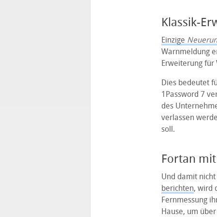
Klassik-Er
Einzige
Neuerun
Warnmeldung er
Erweiterung für
Dies bedeutet f
1Password 7 ver
des Unternehmen
verlassen werden
soll.
Fortan mit
Und damit nicht
berichten
, wird
Fernmessung ihr
Hause, um über 