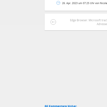
26. Apr. 2023 um 07:25 Uhr von Nicol
Edge Browser: Microsoft trac
Adresse
DEINE ANMERKUNG ZUM ARTIKEL
Mit Absendung stimmst du unse
66 Kommentare bisher.