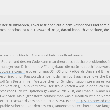
iter zu Bitwarden, Lokal betrieben auf einem RaspberryPi und somit 
cht so schick ist wie 1Password, na ja, darauf kann ich verzichten, die S
die nicht ein Abo bei 1password haben wollen/können:
enSource und dessen Code kann man theoretisch deshalb problemlos üb
rtmanager von Dritten eine API eingebaut, die natürlich auch 1passwo
ngboxsafe.com/ –
gibt es für macOS, iOS und iPadOS als Universal Bina
sor (nicht nur Passwortdatenbank, da man dort auch irgendwelche Dat
soll (am Besten in ein Webspeicher für Synchronisation wie man es vo
en Version („Cloud-Version“)). Der große Vorteil – was leider auch ein
echt konfigurierte Optionen gewählt wurde – ist, dass man auswählen 
d wie viele Male „transform rounds“ man wählt. Dadurch ist eine Versch
r ist. 1password Version 8 nutzt AES-256 (siehe
https://1password.co
table Sicherheit vor den ersten Quantencomputern bieten. Wie lange di