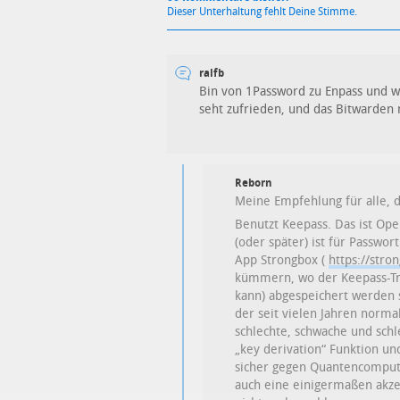
Dieser Unterhaltung fehlt Deine Stimme.
ralfb
Bin von 1Password zu Enpass und we
seht zufrieden, und das Bitwarden ni
Reborn
Meine Empfehlung für alle, 
Benutzt Keepass. Das ist Op
(oder später) ist für Passwo
App Strongbox (
https://stro
kümmern, wo der Keepass-Tre
kann) abgespeichert werden 
der seit vielen Jahren normal
schlechte, schwache und schl
„key derivation“ Funktion un
sicher gegen Quantencompute
auch eine einigermaßen akzep