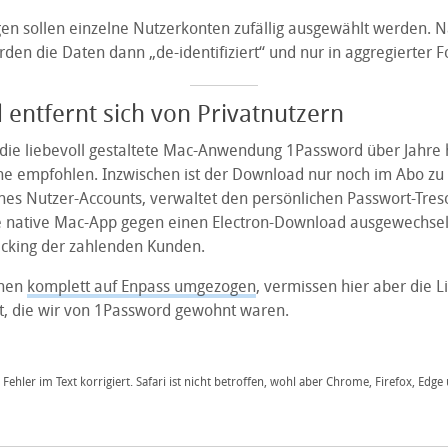
en sollen einzelne Nutzerkonten zufällig ausgewählt werden. N
en die Daten dann „de-identifiziert“ und nur in aggregierter F
entfernt sich von Privatnutzern
die liebevoll gestaltete Mac-Anwendung 1Password über Jahre 
ne empfohlen. Inzwischen ist der Download nur noch im Abo zu
ines Nutzer-Accounts, verwaltet den persönlichen Passwort-Tres
ne native Mac-App gegen einen Electron-Download ausgewechsel
cking der zahlenden Kunden.
chen
komplett auf Enpass umgezogen
, vermissen hier aber die L
ät, die wir von 1Password gewohnt waren.
Fehler im Text korrigiert. Safari ist nicht betroffen, wohl aber Chrome, Firefox, Edge