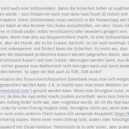
rstellt auch eine Schlüsseldatei, damit die Sicherheit höher ist unabh
hlen würde – zum Entsperren kann man dann Face/Touch ID nutzen und
ersparen. Diese Schlüsseldatei muss natürlich in die Passwortapp wie
it Kabel an den Rechner mit iTunes anzuschließen, um über iTunes loka
 nie in Clouds (außer selbst verschlüsselt) oder woanders gelagert sei
 kann. Wenn man dies aus Bequemlichkeit macht, ist eine Schlüsseldatei
it, aber die Hürde, die es für Cracker darstellt, ist nur noch minimal)
r viel unbequemer und fördert kaum die Sicherheit. Es reicht aus, das
kann die Datenbank problemlos kopiert werden (abgesehen davon, dass
rschlüsselt kopiert und zum Cracker übertragen werden kann). Aus d
n vorher gewusst man Mathematik nicht betrügen kann und somit bewe
rden können. So sagte die NSA auch zu TOR „TOR stinks!“.
nisation des Tresors/verschlüsselten Datenbank muss man sich ledigli
 gespeichert werden kann. Z.B. in macOS kann man einen WebDAV-Ser
//nextcloud.com/
) genutzt werden kann. Wenn man Strongbox nutzt, m
n, da dies die App selbst macht (zudem vorteilhaft: wenn kein Internet
 am Anfang leider nicht war, aber eingebaut wurde, als ich die App kau
inks für einen Eintrag möglich sind). Strongbox reicht aus, wenn man
der noch einen anderen Client nutzen (ich verwende KeepassXC
https:/
chzeitig nutzen. Wenn einer einen Eintrag lscht, ändert oder hinzufügt
assword mit Cloud-Funktion: Theoretisch ist es sehr sicher, aber prak