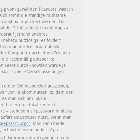
ängig vom gewählten Passwort (was ich
 sich somit die ständige mühsame
 Strongbox importiert werden. Da
l die Schlüsseldatei in die App zu
n, worauf jemand anderes
 nahezu nutzlos (ja, es fordert
. Dass man die Tresordatenbank
s der Computer durch einen Trojaner
 die rechtmäßig entsperrte
en Leaks durch Snowden wurde ja
isbar sichere Verschlüsselungen
ch einen Onlinespeicher aussuchen,
ver von Telekom nutzen, zu dem der
uss man sich um lokale
, hat es eine lokale zuletzt
fte – steht somit 1password in nichts
 Safari als Browser nutzt. Wenn man
/keepassxc.org/
). Man kann beide
, erfährt dies die andere App.
tisch ist immer der Argwohn, ob die