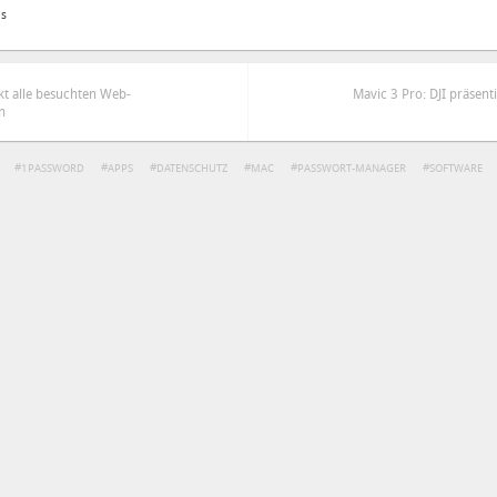
as
kt alle besuchten Web-
Mavic 3 Pro: DJI präsent
n
1PASSWORD
APPS
DATENSCHUTZ
MAC
PASSWORT-MANAGER
SOFTWARE
ren
Datenschutzbestimmungen
zu