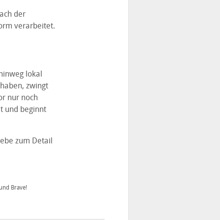
ach der
orm verarbeitet.
hinweg lokal
 haben, zwingt
or nur noch
t und beginnt
iebe zum Detail
 und Brave!