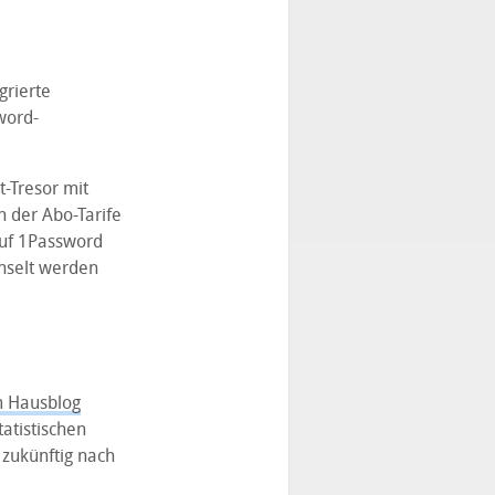
grierte
word-
t-Tresor mit
 der Abo-Tarife
auf 1Password
selt werden
m Hausblog
atistischen
 zukünftig nach