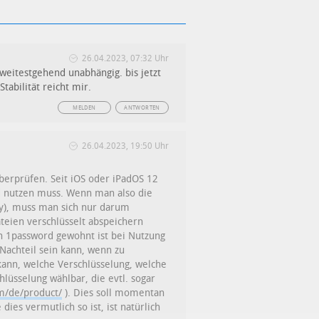
26.04.2023, 07:32 Uhr
weitestgehend unabhängig. bis jetzt
tabilität reicht mir.
MELDEN
ANTWORTEN
26.04.2023, 19:50 Uhr
erprüfen. Seit iOS oder iPadOS 12
rd nutzen muss. Wenn man also die
ry), muss man sich nur darum
eien verschlüsselt abspeichern
n 1password gewohnt ist bei Nutzung
 Nachteil sein kann, wenn zu
kann, welche Verschlüsselung, welche
lüsselung wählbar, die evtl. sogar
m/de/product/
). Dies soll momentan
es vermutlich so ist, ist natürlich