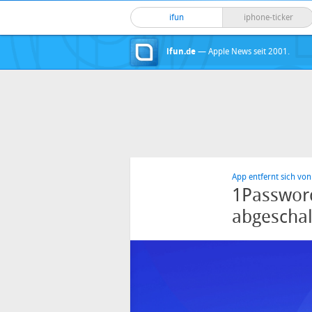
ifun
iphone-ticker
ifun.de
— Apple News seit 2001.
App entfernt sich von
1Password
abgeschal