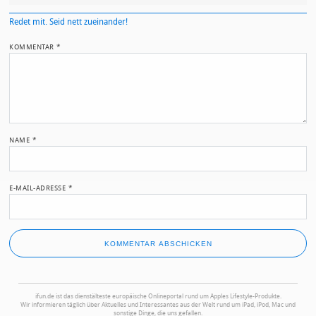
Redet mit. Seid nett zueinander!
KOMMENTAR
*
NAME
*
E-MAIL-ADRESSE
*
ifun.de ist das dienstälteste europäische Onlineportal rund um Apples Lifestyle-Produkte.
Wir informieren täglich über Aktuelles und Interessantes aus der Welt rund um iPad, iPod, Mac und
sonstige Dinge, die uns gefallen.