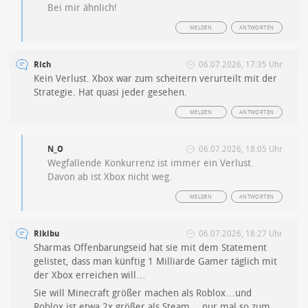
Bei mir ähnlich!
MELDEN
ANTWORTEN
Rich
06.07.2026, 17:35 Uhr
Kein Verlust. Xbox war zum scheitern verurteilt mit der
Strategie. Hat quasi jeder gesehen.
MELDEN
ANTWORTEN
N_O
06.07.2026, 18:05 Uhr
Wegfallende Konkurrenz ist immer ein Verlust.
Davon ab ist Xbox nicht weg.
MELDEN
ANTWORTEN
Rikibu
06.07.2026, 18:27 Uhr
Sharmas Offenbarungseid hat sie mit dem Statement
gelistet, dass man künftig 1 Milliarde Gamer täglich mit
der Xbox erreichen will…
Sie will Minecraft größer machen als Roblox…und
Roblox ist etwa 2x größer als Steam… nur mal so zum