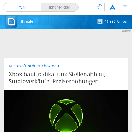
ifun
iphone-ticker
ifun.de
46 830 Artikel
Microsoft ordnet Xbox neu
Xbox baut radikal um: Stellenabbau,
Studioverkäufe, Preiserhöhungen