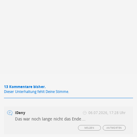
Mit Absendung stimmst du unseren
Datenschutzbestimmungen
zu
13 Kommentare bisher.
Dieser Unterhaltung fehlt Deine Stimme.
iDany
06.07.2026, 17:28 Uhr
Das war noch lange nicht das Ende…
MELDEN
ANTWORTEN