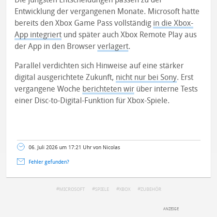
Entwicklung der vergangenen Monate. Microsoft hatte
bereits den Xbox Game Pass vollständig
in die Xbox-
App integriert
und später auch Xbox Remote Play aus
der App in den Browser
verlagert
.
Parallel verdichten sich Hinweise auf eine stärker
digital ausgerichtete Zukunft,
nicht nur bei Sony
. Erst
vergangene Woche
berichteten wir
über interne Tests
einer Disc-to-Digital-Funktion für Xbox-Spiele.
06. Juli 2026 um 17:21 Uhr von Nicolas
Fehler gefunden?
MICROSOFT
SPIELE
XBOX
ZUBEHÖR
DEINE ANMERKUNG ZUM ARTIKEL