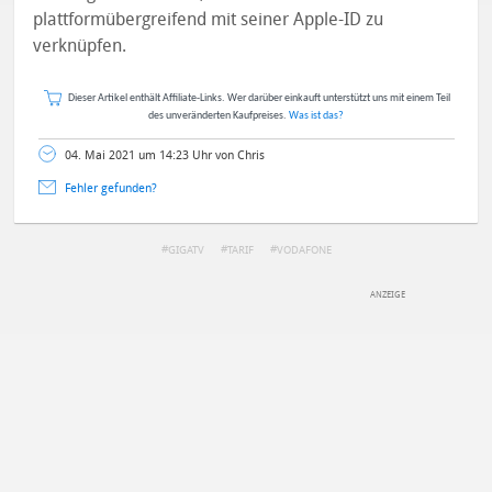
plattformübergreifend mit seiner Apple-ID zu
verknüpfen.
Dieser Artikel enthält Affiliate-Links. Wer darüber einkauft unterstützt uns mit einem Teil
des unveränderten Kaufpreises.
Was ist das?
04. Mai 2021 um 14:23 Uhr von Chris
Fehler gefunden?
GIGATV
TARIF
VODAFONE
DEINE ANMERKUNG ZUM ARTIKEL
Mit Absendung stimmst du unseren
Datenschutzbestimmungen
zu