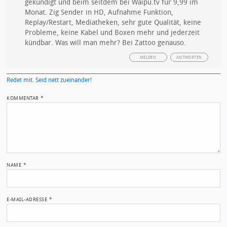
gekündigt und beim seitdem bei Waipu.tv für 9,99 im
Monat. Zig Sender in HD, Aufnahme Funktion,
Replay/Restart, Mediatheken, sehr gute Qualität, keine
Probleme, keine Kabel und Boxen mehr und jederzeit
kündbar. Was will man mehr? Bei Zattoo genauso.
MELDEN
ANTWORTEN
Redet mit. Seid nett zueinander!
KOMMENTAR
*
NAME
*
E-MAIL-ADRESSE
*