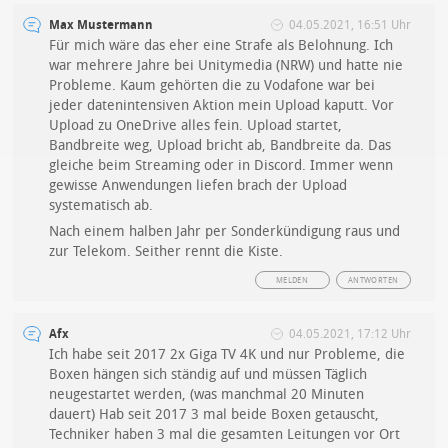
Max Mustermann
04.05.2021, 16:51 Uhr
Für mich wäre das eher eine Strafe als Belohnung. Ich
war mehrere Jahre bei Unitymedia (NRW) und hatte nie
Probleme. Kaum gehörten die zu Vodafone war bei
jeder datenintensiven Aktion mein Upload kaputt. Vor
Upload zu OneDrive alles fein. Upload startet,
Bandbreite weg, Upload bricht ab, Bandbreite da. Das
gleiche beim Streaming oder in Discord. Immer wenn
gewisse Anwendungen liefen brach der Upload
systematisch ab.
Nach einem halben Jahr per Sonderkündigung raus und
zur Telekom. Seither rennt die Kiste.
MELDEN
ANTWORTEN
Afx
04.05.2021, 17:12 Uhr
Ich habe seit 2017 2x Giga TV 4K und nur Probleme, die
Boxen hängen sich ständig auf und müssen Täglich
neugestartet werden, (was manchmal 20 Minuten
dauert) Hab seit 2017 3 mal beide Boxen getauscht,
Techniker haben 3 mal die gesamten Leitungen vor Ort