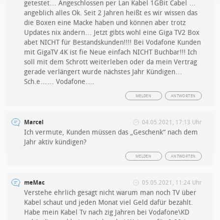
getestet… Angeschlossen per Lan Kabel 1GBit Cabel …
angeblich alles Ok. Seit 2 Jahren heißt es wir wissen das
die Boxen eine Macke haben und können aber trotz
Updates nix ändern… Jetzt gibts wohl eine Giga TV2 Box
abet NICHT für Bestandskunden!!!! Bei Vodafone Kunden
mit GigaTV 4K ist fie Neue einfach NICHT Buchbar!!! Ich
soll mit dem Schrott weiterleben oder da mein Vertrag
gerade verlängert wurde nächstes Jahr Kündigen…
Sch.e…… Vodafone….
MELDEN
ANTWORTEN
Marcel
04.05.2021, 17:13 Uhr
Ich vermute, Kunden müssen das „Geschenk“ nach dem
Jahr aktiv kündigen?
MELDEN
ANTWORTEN
meMac
05.05.2021, 11:24 Uhr
Verstehe ehrlich gesagt nicht warum man noch TV über
Kabel schaut und jeden Monat viel Geld dafür bezahlt.
Habe mein Kabel Tv nach zig Jahren bei Vodafone\KD