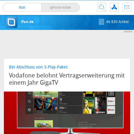
ifun
iphone-ticker
ifun.de
46 830 Artikel
Bei Abschluss von 3-Play-Paket
Vodafone belohnt Vertragserweiterung mit
einem Jahr GigaTV