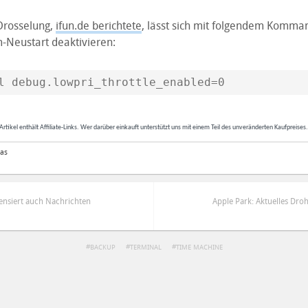
Drosselung,
ifun.de berichtete
, lässt sich mit folgendem Komma
-Neustart deaktivieren:
l debug.lowpri_throttle_enabled=0
Artikel enthält Affiliate-Links. Wer darüber einkauft unterstützt uns mit einem Teil des unveränderten Kaufpreises
las
ensiert auch Nachrichten
Apple Park: Aktuelles Dro
BACKUP
TERMINAL
TIME MACHINE