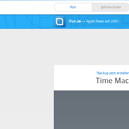
ifun
iphone-ticker
ifun.de
— Apple News seit 2001.
"Backup jetzt erstelle
Time Mach