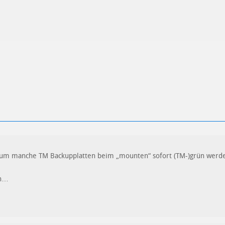
ren
Datenschutzbestimmungen
zu
rum manche TM Backupplatten beim „mounten“ sofort (TM-)grün werd
ch…