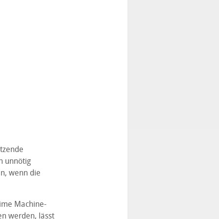
etzende
n unnötig
n, wenn die
Time Machine-
en werden, lässt