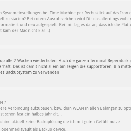
n Systemeinstellungen bei Time Machine per Rechtsklick auf das Icon d
l zu starten? Bei rotem Ausrufezeichen wird Dir das allerdings wohl n
ormatiert und neu aufgespielt. Bei mir lag es daran, dass ich die Plat
 kam der Mac nicht klar. ;)
ckup alle 2 Wochen wiederholen. Auch die ganzen Terminal Reperaturkn
rhaft. Das ist damit nicht sllein bin zeigen die supportforen. Bin mit
biles Backupsystem zu verwenden
N ?
ilere Verbindung aufzubauen, bzw. dein WLAN in allen Belangen zu opt
st schon fast ein halbes Jahr alt…
achine aktuell keine Backuplösung die ich mit guten Gefühl nutze…
t openmediavault als Backup device.