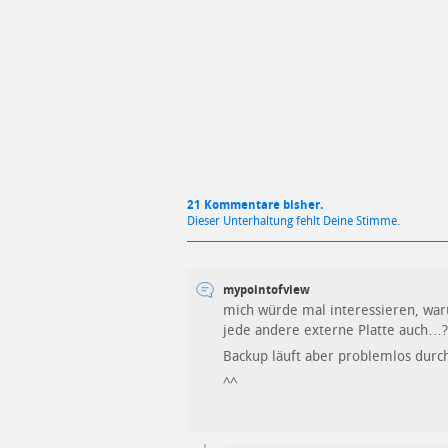
Mit Absendung stimmst du unse
21 Kommentare bisher.
Dieser Unterhaltung fehlt Deine Stimme.
mypointofview
mich würde mal interessieren, wa
jede andere externe Platte auch…?
Backup läuft aber problemlos dur
^^