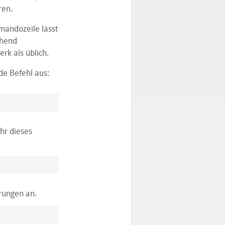
ren.
mandozeile lässt
ehend
rk als üblich.
de Befehl aus:
hr dieses
rungen an.