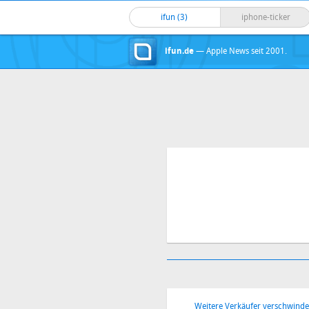
ifun (3)
iphone-ticker
ifun.de
— Apple News seit 2001.
Weitere Verkäufer verschwind