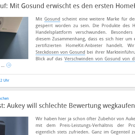
f: Mit Gosund erwischt es den ersten HomeK
Mit
Gosund
scheint eine weitere Marke für d
gesperrt worden zu sein. Die Produkte des H
Handelsplattform verschwunden. Besonders
diesem Zusammenhang, dass es sich hier um ei
zertifizierten HomeKit-Anbieter handelt. 
Steckdosen von Gosund
bei ihrer Markteinführu
Blick auf das
Verschwinden von Gosund von d
...
32 Uhr
ochen
st: Aukey will schlechte Bewertung wegkaufen
Wir haben hier ja schon öfter Zubehör von Au
mit dem Preis-Leistungs-Verhältnis der Pr
eigentlich stets zufrieden. Ganz im Gegenteil 