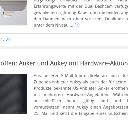
vergünstigt erhältlich sein werden.
Währ
Erfahrungswerte mit der Dual-Dashcam verfüg
gewinkelten Lightning-Kabel und die beiden an
den Daumen nach oben strecken. Qualitativ b
unter dem Niveau ...
6:45 Uhr
roffen: Anker und Aukey mit Hardware-Aktio
Aus unserer E-Mail-Inbox direkt an euch dur
Zubehör-Anbieter Aukey als auch der für seine 
Produkte bekannte US-Anbieter Anker eröffne
mit mehreren Hardware-Angeboten.
Währen
ausschließlich heute gültig sind und k
voraussetzen, nennt Aukey einen Angebotszeit
25. Mai und setzt die Eingabe eines Gutsche