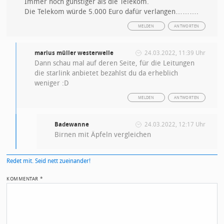
Immer noch günstiger als die Telekom.
Die Telekom würde 5.000 Euro dafür verlangen……….
MELDEN
ANTWORTEN
marius müller westerwelle
24.03.2022, 11:39 Uhr
Dann schau mal auf deren Seite, für die Leitungen
die starlink anbietet bezahlst du da erheblich
weniger :D
MELDEN
ANTWORTEN
Badewanne
24.03.2022, 12:17 Uhr
Birnen mit Äpfeln vergleichen
Redet mit. Seid nett zueinander!
KOMMENTAR
*