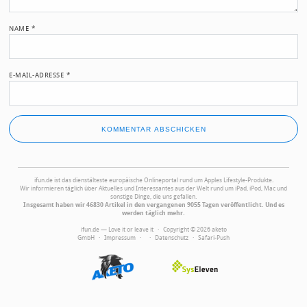
NAME
*
E-MAIL-ADRESSE
*
ifun.de ist das dienstälteste europäische Onlineportal rund um Apples Lifestyle-Produkte.
Wir informieren täglich über Aktuelles und Interessantes aus der Welt rund um iPad, iPod, Mac und
sonstige Dinge, die uns gefallen.
Insgesamt haben wir 46830 Artikel in den vergangenen 9055 Tagen veröffentlicht. Und es
werden täglich mehr.
ifun.de — Love it or leave it · Copyright © 2026 aketo
GmbH ·
Impressum
·
·
Datenschutz
·
Safari-Push