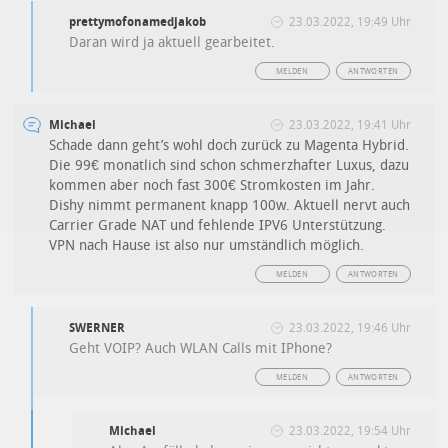
prettymofonamedjakob
23.03.2022, 19:49 Uhr
Daran wird ja aktuell gearbeitet.
MELDEN
ANTWORTEN
Michael
23.03.2022, 19:41 Uhr
Schade dann geht’s wohl doch zurück zu Magenta Hybrid.
Die 99€ monatlich sind schon schmerzhafter Luxus, dazu
kommen aber noch fast 300€ Stromkosten im Jahr.
Dishy nimmt permanent knapp 100w. Aktuell nervt auch
Carrier Grade NAT und fehlende IPV6 Unterstützung.
VPN nach Hause ist also nur umständlich möglich.
MELDEN
ANTWORTEN
SWERNER
23.03.2022, 19:46 Uhr
Geht VOIP? Auch WLAN Calls mit IPhone?
MELDEN
ANTWORTEN
Michael
23.03.2022, 19:54 Uhr