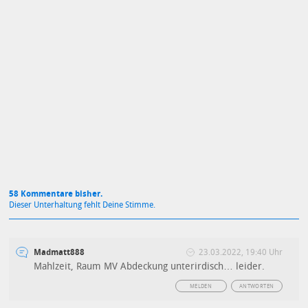
Mit Absendung stimmst du unseren
Datenschutzbestimmungen
zu
58 Kommentare bisher.
Dieser Unterhaltung fehlt Deine Stimme.
Madmatt888
23.03.2022, 19:40 Uhr
Mahlzeit, Raum MV Abdeckung unterirdisch… leider.
MELDEN
ANTWORTEN