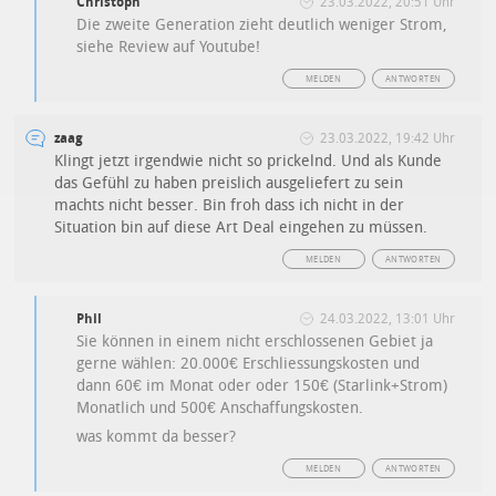
Christoph
23.03.2022, 20:51 Uhr
Die zweite Generation zieht deutlich weniger Strom,
siehe Review auf Youtube!
MELDEN
ANTWORTEN
zaag
23.03.2022, 19:42 Uhr
Klingt jetzt irgendwie nicht so prickelnd. Und als Kunde
das Gefühl zu haben preislich ausgeliefert zu sein
machts nicht besser. Bin froh dass ich nicht in der
Situation bin auf diese Art Deal eingehen zu müssen.
MELDEN
ANTWORTEN
Phil
24.03.2022, 13:01 Uhr
Sie können in einem nicht erschlossenen Gebiet ja
gerne wählen: 20.000€
Erschliessungskosten
und
dann 60€ im Monat oder oder 150€ (Starlink+Strom)
Monatlich und 500€ Anschaffungskosten.
was kommt da besser?
MELDEN
ANTWORTEN