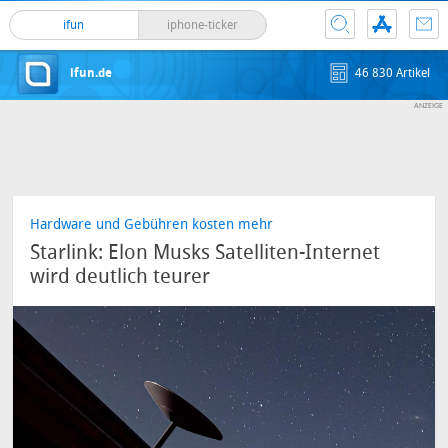
ifun
iphone-ticker
ifun.de
46 830 Artikel
Hardware und Gebühren kosten mehr
Starlink: Elon Musks Satelliten-Internet
wird deutlich teurer