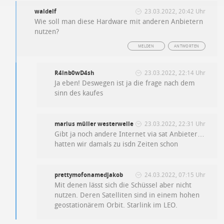
waldelf
23.03.2022, 20:42 Uhr
Wie soll man diese Hardware mit anderen Anbietern
nutzen?
MELDEN
ANTWORTEN
R4inb0wD4sh
23.03.2022, 22:14 Uhr
Ja eben! Deswegen ist ja die frage nach dem
sinn des kaufes
marius müller westerwelle
23.03.2022, 22:31 Uhr
Gibt ja noch andere Internet via sat Anbieter…
hatten wir damals zu isdn Zeiten schon
prettymofonamedjakob
24.03.2022, 07:15 Uhr
Mit denen lässt sich die Schüssel aber nicht
nutzen. Deren Satelliten sind in einem hohen
geostationärem Orbit. Starlink im LEO.