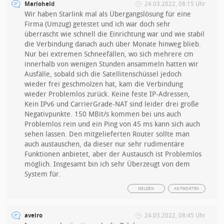
Marioheld
24.03.2022, 08:15 Uhr
Wir haben Starlink mal als Übergangslösung für eine
Firma (Umzug) getestet und ich war doch sehr
überrascht wie schnell die Einrichtung war und wie stabil
die Verbindung danach auch über Monate hinweg blieb.
Nur bei extremen Schneefällen, wo sich mehrere cm
innerhalb von wenigen Stunden ansammeln hatten wir
Ausfälle, sobald sich die Satellitenschüssel jedoch
wieder frei geschmolzen hat, kam die Verbindung
wieder Problemlos zurück. Keine feste IP-Adressen,
Kein IPv6 und CarrierGrade-NAT sind leider drei große
Negativpunkte. 150 MBit/s kommen bei uns auch
Problemlos rein und ein Ping von 45 ms kann sich auch
sehen lassen. Den mitgelieferten Router sollte man
auch austauschen, da dieser nur sehr rudimentäre
Funktionen anbietet, aber der Austausch ist Problemlos
möglich. Insgesamt bin ich sehr Überzeugt von dem
System für.
MELDEN
ANTWORTEN
aveiro
24.03.2022, 08:45 Uhr