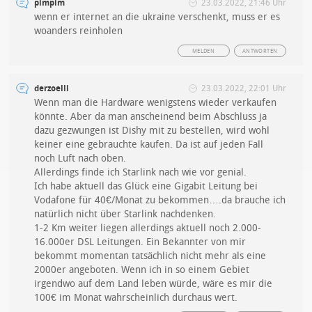
pimpim
23.03.2022, 21:46 Uhr
wenn er internet an die ukraine verschenkt, muss er es
woanders reinholen
MELDEN
ANTWORTEN
derzoelli
23.03.2022, 22:01 Uhr
Wenn man die Hardware wenigstens wieder verkaufen
könnte. Aber da man anscheinend beim Abschluss ja
dazu gezwungen ist Dishy mit zu bestellen, wird wohl
keiner eine gebrauchte kaufen. Da ist auf jeden Fall
noch Luft nach oben.
Allerdings finde ich Starlink nach wie vor genial.
Ich habe aktuell das Glück eine Gigabit Leitung bei
Vodafone für 40€/Monat zu bekommen….da brauche ich
natürlich nicht über Starlink nachdenken.
1-2 Km weiter liegen allerdings aktuell noch 2.000-
16.000er DSL Leitungen. Ein Bekannter von mir
bekommt momentan tatsächlich nicht mehr als eine
2000er angeboten. Wenn ich in so einem Gebiet
irgendwo auf dem Land leben würde, wäre es mir die
100€ im Monat wahrscheinlich durchaus wert.