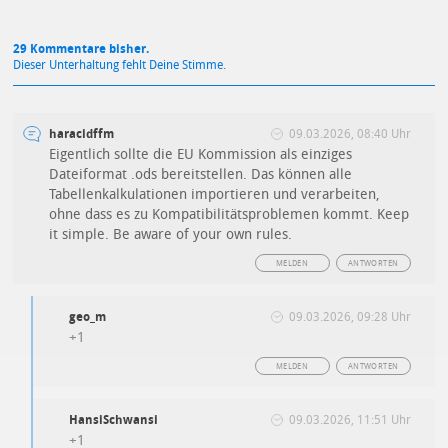
29 Kommentare bisher.
Dieser Unterhaltung fehlt Deine Stimme.
haracidffm
09.03.2026, 08:40 Uhr
Eigentlich sollte die EU Kommission als einziges
Dateiformat .ods bereitstellen. Das können alle
Tabellenkalkulationen importieren und verarbeiten,
ohne dass es zu Kompatibilitätsproblemen kommt. Keep
it simple. Be aware of your own rules.
MELDEN
ANTWORTEN
geo_m
09.03.2026, 09:28 Uhr
+1
MELDEN
ANTWORTEN
HansiSchwansi
09.03.2026, 11:51 Uhr
+1