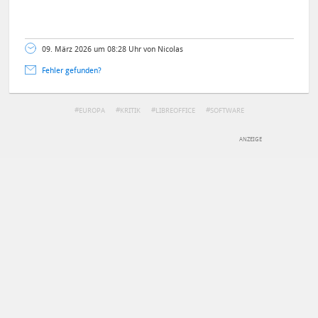
09. März 2026 um 08:28 Uhr von Nicolas
Fehler gefunden?
EUROPA
KRITIK
LIBREOFFICE
SOFTWARE
DEINE ANMERKUNG ZUM ARTIKEL
Mit Absendung stimmst du unseren
Datenschutzbestimmungen
zu