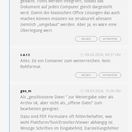
gedacht. Fonts werden integriert, sodass das
Dokument auf jeden Computer gleich dargestellt
wird. Damit die klassischen Office Lösungen das auch
machen können müssten sie strukturell allesamt
ziemlich „umgebaut“ werden. Aber ja, es wäre eine
Überlegung wert.
MELDEN
ANTWORTEN
c.a.r.t
09.03.2026, 09:57 Uhr
Alles. Ist ein Container zum weiterreichen. Kein
Rohformat.
MELDEN
ANTWORTEN
geo_m
09.03.2026, 10:26 Uhr
Als „geschlossene Datei “ zur Weitergabe oder als
Archiv ok, aber nicht als „offene Datei“ zum
bearbeiten geeignet.
Dazu sind PDF Formulare oft fehlerbehaftet, was
wohl Plattform/Tool/Ersteller/Viewer abhängig ist.
Winzige Schriften im Eingabefeld, Darstellungsfehler