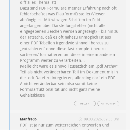
diffiziles Thema ist)
Dazu sind PDF Formulare meiner Erfahrung nach oft
fehlerbehaftet was Plattform/Ersteller/Viewer
abhängig ist. Mit winzigen Schriften im Feld
angefangen über Darstellungsfehler (nicht alle
eingegebenen Zeichen werden angezeigt) – bis hin zu
der Tatsache, daß es oft nahezu unmöglich ist aus
einer PDF Tabellen irgendwie sinnvoll heraus zu
„extrahieren“ ohne diese fast komplett neu zu
sortieren/ formatieren um diese in einem anderen
Programm weiter zu verarbeiten…
(vielleicht wäre es sinnvoll zusätzlich ein „pdf Archiv“
Teil als nicht veränderbaren Teil im Dokument mit in
die .odt Datei zu integrieren, allerding darf ein PDF-
A nicht veränderbar sein also somit keine
Formularfuktionalität und nicht ganz meine
Gehaltsklasse
MELDEN
ANTWORTEN
Manfredo
09.03.2026, 09:55 Uhr
PDF ist ja nur zum weiterreichen entworfen und