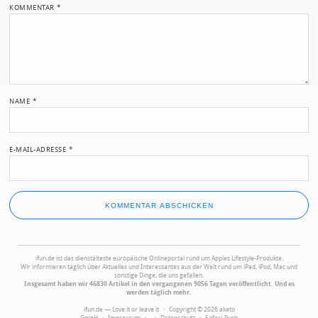
KOMMENTAR
*
NAME
*
E-MAIL-ADRESSE
*
ifun.de ist das dienstälteste europäische Onlineportal rund um Apples Lifestyle-Produkte.
Wir informieren täglich über Aktuelles und Interessantes aus der Welt rund um iPad, iPod, Mac und
sonstige Dinge, die uns gefallen.
Insgesamt haben wir 46830 Artikel in den vergangenen 9056 Tagen veröffentlicht. Und es
werden täglich mehr.
ifun.de — Love it or leave it · Copyright © 2026 aketo