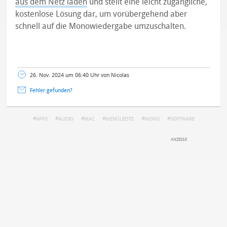
aus dem Netz laden
und stellt eine leicht zugängliche,
kostenlose Lösung dar, um vorübergehend aber
schnell auf die Monowiedergabe umzuschalten.
26. Nov. 2024 um 06:40 Uhr von Nicolas
Fehler gefunden?
APPS
AUDIO
MAC
MENÜLEISTE
MONO
SOFTWARE
DEINE ANMERKUNG ZUM ARTIKEL
Mit Absendung stimmst du unseren
Datenschutzbestimmungen
zu