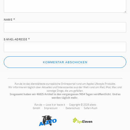
NAME
*
E-MAIL-ADRESSE
*
ifun.de ist das dienstälteste europäische Onlineportal rund um Apples Lifestyle-Produkte.
Wir informieren täglich über Aktuelles und Interessantes aus der Welt rund um iPad, iPod, Mac und
sonstige Dinge, die uns gefallen.
Insgesamt haben wir 46825 Artikel in den vergangenen 9054 Tagen veröffentlicht. Und es
werden täglich mehr.
ifun.de — Love it or leave it · Copyright © 2026 aketo
GmbH ·
Impressum
·
·
Datenschutz
·
Safari-Push