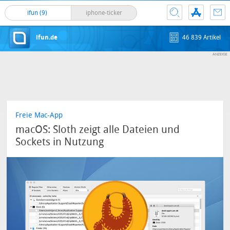
ifun (9)
iphone-ticker
ifun.de
46 839 Artikel
Freie Mac-App
macOS: Sloth zeigt alle Dateien und
Sockets in Nutzung