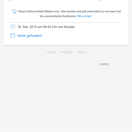
Dieser Artikel enthält Affiliate-Links. Wer darüber einkauft unterstützt uns mit einem Teil
des unveränderten Kaufpreises.
Was ist das?
18. Feb. 2019 um 09:43 Uhr von Nicolas
Fehler gefunden?
APPS
DATEIEN
MAC
DEINE ANMERKUNG ZUM ARTIKEL
Mit Absendung stimmst du unseren
Datenschutzbestimmungen
zu