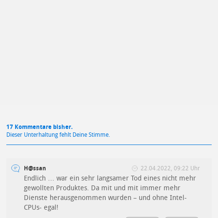
Mit Absendung stimmst du unseren
Datenschutzbestimmungen
zu
17 Kommentare bisher.
Dieser Unterhaltung fehlt Deine Stimme.
H@ssan
22.04.2022, 09:22 Uhr
Endlich … war ein sehr langsamer Tod eines nicht mehr
gewollten Produktes. Da mit und mit immer mehr
Dienste herausgenommen wurden – und ohne Intel-
CPUs- egal!