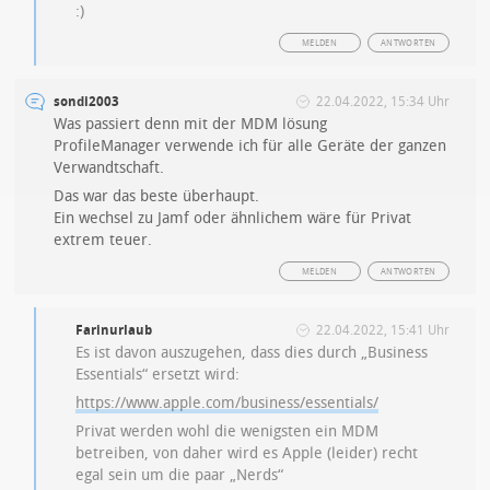
:)
MELDEN
ANTWORTEN
sondi2003
22.04.2022, 15:34 Uhr
Was passiert denn mit der MDM lösung
ProfileManager verwende ich für alle Geräte der ganzen
Verwandtschaft.
Das war das beste überhaupt.
Ein wechsel zu Jamf oder ähnlichem wäre für Privat
extrem teuer.
MELDEN
ANTWORTEN
Farinurlaub
22.04.2022, 15:41 Uhr
Es ist davon auszugehen, dass dies durch „Business
Essentials“ ersetzt wird:
https://www.apple.com/business/essentials/
Privat werden wohl die wenigsten ein MDM
betreiben, von daher wird es Apple (leider) recht
egal sein um die paar „Nerds“