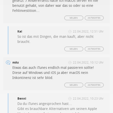
gesetzt :/ Andererseits hatte ich macOS Server eh nie
benutzt gehabt, von daher war das so oder so eine
Fehlinvestition…
MELDEN
ANTWORTEN
Kai
22.04.2022, 12:51 Uhr
So ist das mit Dingen, die man kauft, aber nicht
braucht.
MELDEN
ANTWORTEN
mAx
22.04.2022, 10:12 Uhr
Etwas das auch iTunes endlich mal passieren sollte!
Diese auf Windows und iOS ja aber macOS nein
Inkontinenz ist sehr blöd.
MELDEN
ANTWORTEN
Benni
22.04.2022, 10:23 Uhr
Da du iTunes angesprochen hast…
Gibt es brauchbare Alternativen um seinen Apple