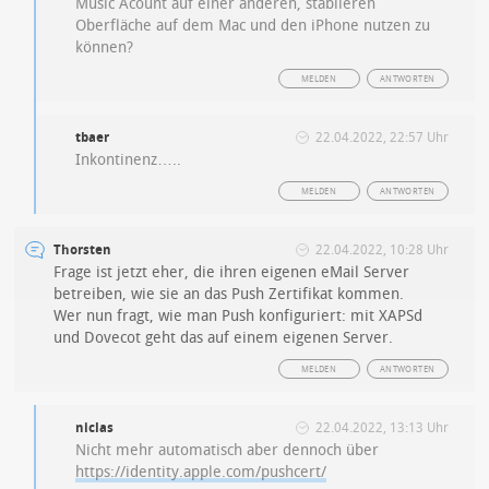
Music Acount auf einer anderen, stabileren
Oberfläche auf dem Mac und den iPhone nutzen zu
können?
MELDEN
ANTWORTEN
tbaer
22.04.2022, 22:57 Uhr
Inkontinenz…..
MELDEN
ANTWORTEN
Thorsten
22.04.2022, 10:28 Uhr
Frage ist jetzt eher, die ihren eigenen eMail Server
betreiben, wie sie an das Push Zertifikat kommen.
Wer nun fragt, wie man Push konfiguriert: mit XAPSd
und Dovecot geht das auf einem eigenen Server.
MELDEN
ANTWORTEN
niclas
22.04.2022, 13:13 Uhr
Nicht mehr automatisch aber dennoch über
https://identity.apple.com/pushcert/