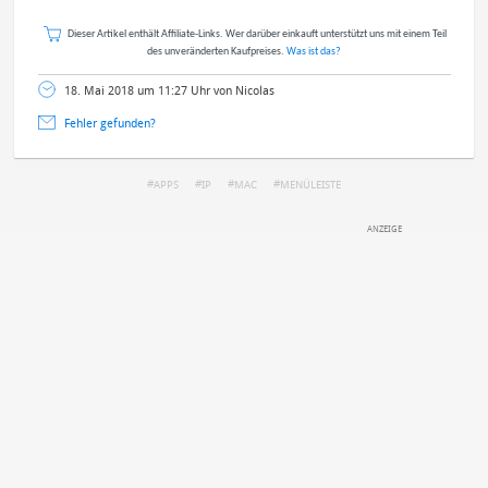
Dieser Artikel enthält Affiliate-Links. Wer darüber einkauft unterstützt uns mit einem Teil
des unveränderten Kaufpreises.
Was ist das?
18. Mai 2018 um 11:27 Uhr von Nicolas
Fehler gefunden?
APPS
IP
MAC
MENÜLEISTE
DEINE ANMERKUNG ZUM ARTIKEL
Mit Absendung stimmst du unseren
Datenschutzbestimmungen
zu