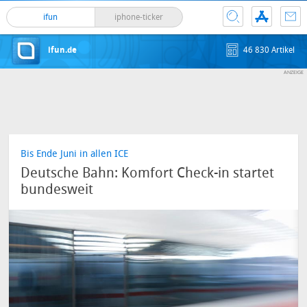
ifun
iphone-ticker
ifun.de
46 830 Artikel
Bis Ende Juni in allen ICE
Deutsche Bahn: Komfort Check-in startet
bundesweit