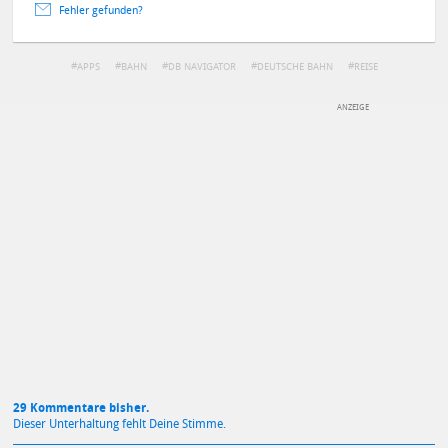
Fehler gefunden?
APPS
BAHN
DB NAVIGATOR
DEUTSCHE BAHN
REISE
DEINE ANMERKUNG ZUM ARTIKEL
Mit Absendung stimmst du unseren
Datenschutzbestimmungen
zu
29 Kommentare bisher.
Dieser Unterhaltung fehlt Deine Stimme.