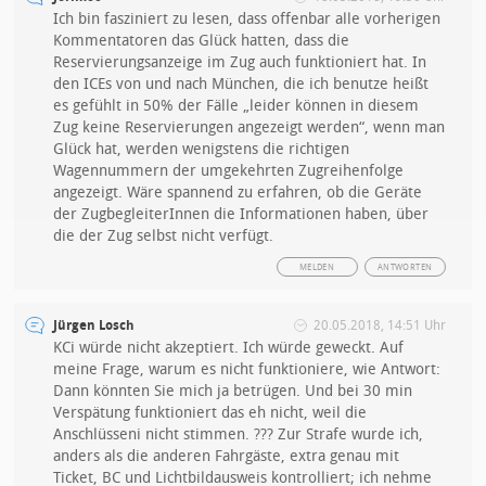
Ich bin fasziniert zu lesen, dass offenbar alle vorherigen
Kommentatoren das Glück hatten, dass die
Reservierungsanzeige im Zug auch funktioniert hat. In
den ICEs von und nach München, die ich benutze heißt
es gefühlt in 50% der Fälle „leider können in diesem
Zug keine Reservierungen angezeigt werden“, wenn man
Glück hat, werden wenigstens die richtigen
Wagennummern der umgekehrten Zugreihenfolge
angezeigt. Wäre spannend zu erfahren, ob die Geräte
der ZugbegleiterInnen die Informationen haben, über
die der Zug selbst nicht verfügt.
MELDEN
ANTWORTEN
Jürgen Losch
20.05.2018, 14:51 Uhr
KCi würde nicht akzeptiert. Ich würde geweckt. Auf
meine Frage, warum es nicht funktioniere, wie Antwort:
Dann könnten Sie mich ja betrügen. Und bei 30 min
Verspätung funktioniert das eh nicht, weil die
Anschlüsseni nicht stimmen. ??? Zur Strafe wurde ich,
anders als die anderen Fahrgäste, extra genau mit
Ticket, BC und Lichtbildausweis kontrolliert; ich nehme