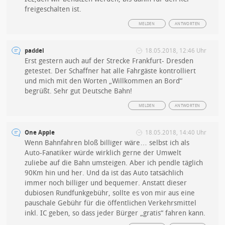
freigeschalten ist.
MELDEN
ANTWORTEN
paddel
18.05.2018, 12:46 Uhr
Erst gestern auch auf der Strecke Frankfurt- Dresden
getestet. Der Schaffner hat alle Fahrgäste kontrolliert
und mich mit den Worten „Willkommen an Bord“
begrüßt. Sehr gut Deutsche Bahn!
MELDEN
ANTWORTEN
One Apple
18.05.2018, 14:40 Uhr
Wenn Bahnfahren bloß billiger wäre… selbst ich als
Auto-Fanatiker würde wirklich gerne der Umwelt
zuliebe auf die Bahn umsteigen. Aber ich pendle täglich
90Km hin und her. Und da ist das Auto tatsächlich
immer noch billiger und bequemer. Anstatt dieser
dubiosen Rundfunkgebühr, sollte es von mir aus eine
pauschale Gebühr für die öffentlichen Verkehrsmittel
inkl. IC geben, so dass jeder Bürger „gratis“ fahren kann.