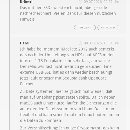
Krümel
09.07.2026, 09:57 Uhr
Das mit den SSDs wusste ich nicht, aber gerade
nachrecherchiert. Vielen Dank für diesen nützlichen
Hinweis.
MELDEN
ANTWORTEN
Hans
09.07.2026, 10:34 Uhr
Ich habe bei meinem iMac late 2012 auch bemerkt,
daß nach der Umstellung von HFS+ auf APFS meine
interne 1 TB Festplatte sehr sehr langsam wurde.
Der iMac war fast nicht mehr zu gebrauchen. Eine
externe USB-SSD hat es dann wieder beschleunigt.
Jetzt läuft er sogar mit Sequoia dank OpenCore
Patcher.
Zu Dateisystemen, hier zeigt sich mal wieder, daß
man auf Unabhängigkeit setzen sollte. Da ich neben
macOS auch Linux nutze, laufen die Sicherungen alle
auf extended Dateisystemen von Linux. Da ist man
flexibel und kann schnell mal ein Linux booten um an
die Daten zu kommen.
Zur Verschlüsselung: Ich nutze Cryptomator, das kann