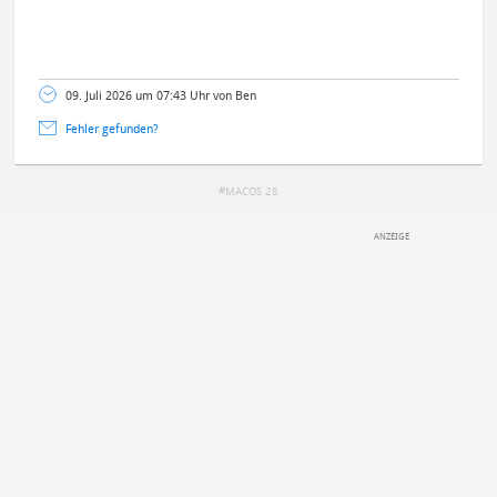
09. Juli 2026 um 07:43 Uhr von Ben
Fehler gefunden?
MACOS 28
DEINE ANMERKUNG ZUM ARTIKEL
Mit Absendung stimmst du unseren
Datenschutzbestimmungen
zu