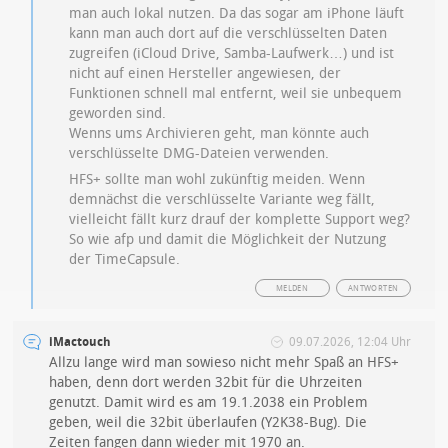
man auch lokal nutzen. Da das sogar am iPhone läuft
kann man auch dort auf die verschlüsselten Daten
zugreifen (iCloud Drive, Samba-Laufwerk…) und ist
nicht auf einen Hersteller angewiesen, der
Funktionen schnell mal entfernt, weil sie unbequem
geworden sind.
Wenns ums Archivieren geht, man könnte auch
verschlüsselte DMG-Dateien verwenden.
HFS+ sollte man wohl zukünftig meiden. Wenn
demnächst die verschlüsselte Variante weg fällt,
vielleicht fällt kurz drauf der komplette Support weg?
So wie afp und damit die Möglichkeit der Nutzung
der TimeCapsule.
MELDEN
ANTWORTEN
iMactouch
09.07.2026, 12:04 Uhr
Allzu lange wird man sowieso nicht mehr Spaß an HFS+
haben, denn dort werden 32bit für die Uhrzeiten
genutzt. Damit wird es am 19.1.2038 ein Problem
geben, weil die 32bit überlaufen (Y2K38-Bug). Die
Zeiten fangen dann wieder mit 1970 an.