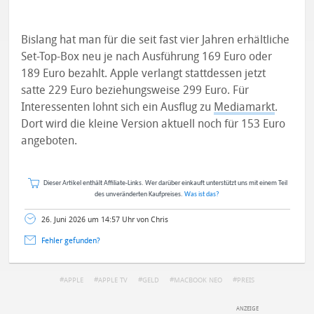
Bislang hat man für die seit fast vier Jahren erhältliche
Set-Top-Box neu je nach Ausführung 169 Euro oder
189 Euro bezahlt. Apple verlangt stattdessen jetzt
satte 229 Euro beziehungsweise 299 Euro. Für
Interessenten lohnt sich ein Ausflug zu
Mediamarkt
.
Dort wird die kleine Version aktuell noch für 153 Euro
angeboten.
Dieser Artikel enthält Affiliate-Links. Wer darüber einkauft unterstützt uns mit einem Teil
des unveränderten Kaufpreises.
Was ist das?
26. Juni 2026 um 14:57 Uhr von Chris
Fehler gefunden?
APPLE
APPLE TV
GELD
MACBOOK NEO
PREIS
DEINE ANMERKUNG ZUM ARTIKEL