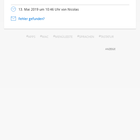
13. Mai 2019 um 10:46 Uhr von Nicolas
Fehler gefunden?
APPS
MAC
MENÜLEISTE
SPRACHEN
TASTATUR
DEINE ANMERKUNG ZUM ARTIKEL
Mit Absendung stimmst du unseren
Datenschutzbestimmungen
zu