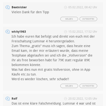
Beatnicker
05.02.2022, 08:42 Uhr
Vielen Dank für den Tipp
MELDEN
ANTWORTEN
whity1963
15.02.2022, 17:52 Uhr
Ich habe euren Rat befolgt und direkt von euch mit der
Freischaltung Luminar 4 heruntergeladen.
Zum Thema „gratis“ muss ich sagen, dass heute eine
Email kam, in der mir erläutert wurde, dass meine
Testphase abgelaufen sei und ich die „Vollversion“ die
ihr als free beworben habt für 79€ statt regulär 89€
bekommen könnte.
Was hat dies nun mit gratis Vollversion, ohne in App
Käufe etc zu tun.
Werd es wieder löschen, sehr schade!!
MELDEN
ANTWORTEN
Rolf
20.02.2022, 12:05 Uhr
Das ist eine klare Falschmeldung. Luminar 4 war und ist