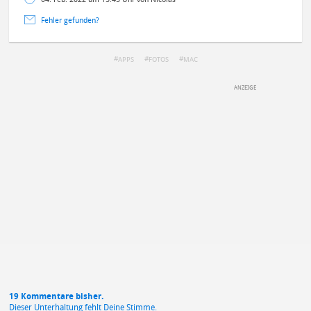
Fehler gefunden?
APPS
FOTOS
MAC
DEINE ANMERKUNG ZUM ARTIKEL
Mit Absendung stimmst du unseren
Datenschutzbestimmungen
zu
19 Kommentare bisher.
Dieser Unterhaltung fehlt Deine Stimme.