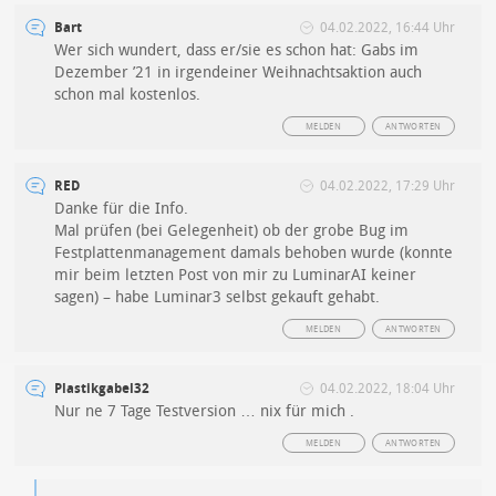
Bart
04.02.2022, 16:44 Uhr
Wer sich wundert, dass er/sie es schon hat: Gabs im
Dezember ’21 in irgendeiner Weihnachtsaktion auch
schon mal kostenlos.
MELDEN
ANTWORTEN
RED
04.02.2022, 17:29 Uhr
Danke für die Info.
Mal prüfen (bei Gelegenheit) ob der grobe Bug im
Festplattenmanagement damals behoben wurde (konnte
mir beim letzten Post von mir zu LuminarAI keiner
sagen) – habe Luminar3 selbst gekauft gehabt.
MELDEN
ANTWORTEN
Plastikgabel32
04.02.2022, 18:04 Uhr
Nur ne 7 Tage Testversion … nix für mich .
MELDEN
ANTWORTEN