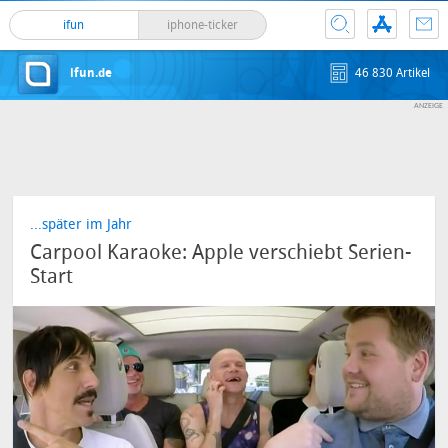
ifun
iphone-ticker
ifun.de
46 830 Artikel
...später im Jahr
Carpool Karaoke: Apple verschiebt Serien-
Start