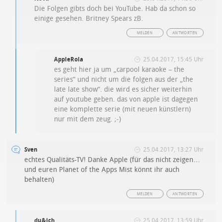
Die Folgen gibts doch bei YouTube. Hab da schon so
einige gesehen. Britney Spears zB.
MELDEN
ANTWORTEN
AppleRola
25.04.2017, 15:45 Uhr
es geht hier ja um „carpool karaoke – the
series“ und nicht um die folgen aus der „the
late late show“. die wird es sicher weiterhin
auf youtube geben. das von apple ist dagegen
eine komplette serie (mit neuen künstlern)
nur mit dem zeug. ;-)
Sven
25.04.2017, 13:27 Uhr
echtes Qualitäts-TV! Danke Apple (für das nicht zeigen…
und euren Planet of the Apps Mist könnt ihr auch
behalten)
MELDEN
ANTWORTEN
du&ich
25.04.2017, 13:59 Uhr