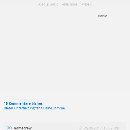
APPLE MUSIC
FERNSEHE
VIDEO
DEINE ANMERKUNG ZUM ARTIKEL
Mit Absendung stimmst du unseren
Datenschutzbestimmungen
zu
15 Kommentare bisher.
Dieser Unterhaltung fehlt Deine Stimme.
komacrew
25.04.2017, 13:07 Uhr