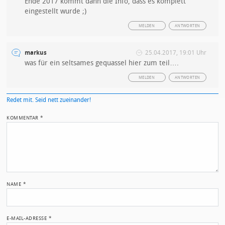
Ende 2017 kommt dann die Info, dass es komplett
eingestellt wurde ;)
MELDEN
ANTWORTEN
markus
25.04.2017, 19:01 Uhr
was für ein seltsames gequassel hier zum teil….
MELDEN
ANTWORTEN
Redet mit. Seid nett zueinander!
KOMMENTAR
*
NAME
*
E-MAIL-ADRESSE
*